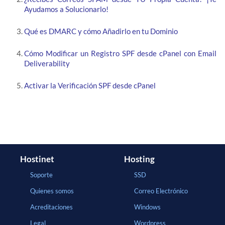
Ayudamos a Solucionarlo!
Qué es DMARC y cómo Añadirlo en tu Dominio
Cómo Modificar un Registro SPF desde cPanel con Email
Deliverability
Activar la Verificación SPF desde cPanel
Hostinet
Hosting
Soporte
SSD
Quienes somos
Correo Electrónico
Acreditaciones
Windows
Legal
Wordpress