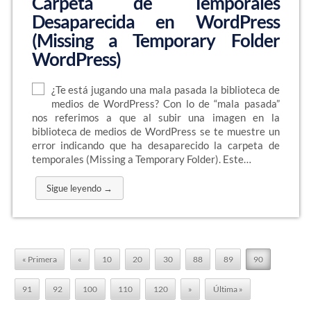
Carpeta de Temporales
Desaparecida en WordPress
(Missing a Temporary Folder
WordPress)
¿Te está jugando una mala pasada la biblioteca de
medios de WordPress? Con lo de “mala pasada”
nos referimos a que al subir una imagen en la
biblioteca de medios de WordPress se te muestre un
error indicando que ha desaparecido la carpeta de
temporales (Missing a Temporary Folder). Este…
Sigue leyendo →
« Primera
«
10
20
30
88
89
90
91
92
100
110
120
»
Última »