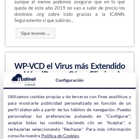
aunque al menos podemos asegurar que en lo que
queda de este año 2019 no van a subir de precio los
dominios .org sobre todo gracias a la ICANN.
Seguramente sí que subirán…
Sigue leyendo →
WP-VCD el Virus más Extendido
en WordPress – Cómo Eliminarlo
Configuración
Utilizamos cookies propias y de terceros con fines analíticos y
para mostrarte publicidad personalizada en función de un
Virus y malware para WordPress hay un montón, pero
perfil elaborado a partir de tus hábitos de navegación. Puedes
ninguno está más extendido que WP-VCD. Sin duda, la
personalizar tus preferencias pulsando en "Configurar",
infección WP-VCD es la número uno, la que se lleva el
aceptar todas las cookies haciendo clic en "Aceptar", o
gato al agua, la que más difundida está y la que más
rechazarlas seleccionando "Rechazar". Para más información
instalaciones de WordPress consigue infectar al cabo
consulta nuestra
Política de Cookies
.