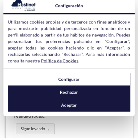
como Tik Tok o Twich. Así que si aún no sabes de qué va
Configuración
esta red social, en este post te explicamos qué…
Sigue leyendo →
Utilizamos cookies propias y de terceros con fines analíticos y
para mostrarte publicidad personalizada en función de un
perfil elaborado a partir de tus hábitos de navegación. Puedes
personalizar tus preferencias pulsando en "Configurar",
aceptar todas las cookies haciendo clic en "Aceptar", o
Qué es HTTPS y para qué sirve
rechazarlas seleccionando "Rechazar". Para más información
consulta nuestra
Política de Cookies
.
Es posible que el
término HTTPS
te suene, sobre
Configurar
todo porque está incluido en todas las direcciones URL
de todos los sitios web que existen en Internet. Por
Rechazar
ejemplo, en esta web, la URL empieza por
https://hostinet.com/formacion y aunque algunos
Aceptar
navegadores web lo ocultan por motivos estéticos, en
realidad todas…
Sigue leyendo →