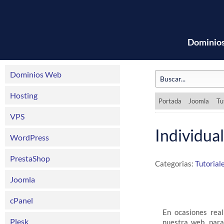
Dominio
Dominios Web
Hosting
Portada
Joomla
Tu
VPS
Individual
WordPress
PrestaShop
Categorias:
Tutorial
Joomla
cPanel
En ocasiones rea
Plesk
nuestra web, par