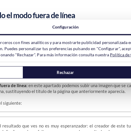
 el modo fuera de línea
Configuración
iones desde la sección donde hemos activado el modo fuera de línea.
erceros con fines analíticos y para mostrarte publicidad personalizada e
ón. Puedes personalizar tus preferencias pulsando en "Configurar", acept
izado:
en este mensaje podemos introducir el texto que queramos.
ccionando "Rechazar". Para más información consulta nuestra
Política de
 HTML con etiquetas para modificar el diseño de la misma. En nues
agen en esta zona.
Rechazar
fuera de línea:
en este apartado podemos subir una imagen que se ca
na, sustituyendo el título de la página que anteriormente aparecía.
el siguiente:
l resultado que ves no es muy esperanzador: el creador de este tu