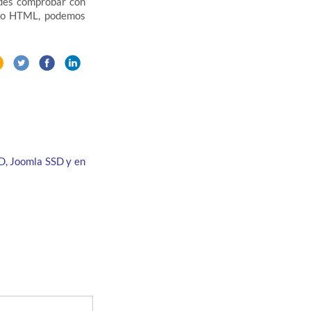
edes comprobar con
digo HTML, podemos
D, Joomla SSD y en