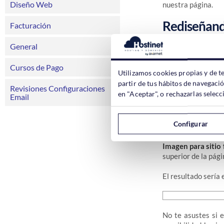
Diseño Web
nuestra página.
Rediseñando
Facturación
General
Tenemos varias opc
Cursos de Pago
Utilizamos cookies propias y de t
partir de tus hábitos de navegaci
Mensaje personal
Revisiones Configuraciones
en "Aceptar", o rechazarlas sele
Email
introducir código
introducido una im
Configurar
Imagen para sitio 
superior de la pági
El resultado sería 
No te asustes si e