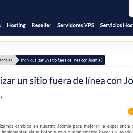
s
Hosting
Reseller
Servidores VPS
Servicios Hos
toriales
Individualizar un sitio fuera de línea con Joomla3
izar un sitio fuera de línea con 
es
lizamos cambios en nuestro Joomla para mejorar la experiencia 
a implementar algún botón nuevo o simplemente hacer un lavado 