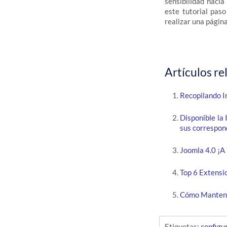
sensibilidad haci
este tutorial pas
realizar una págin
Artículos re
Recopilando I
Disponible la
sus correspo
Joomla 4.0 ¡A 
Top 6 Extensi
Cómo Mantene
Etiquetas:
configu