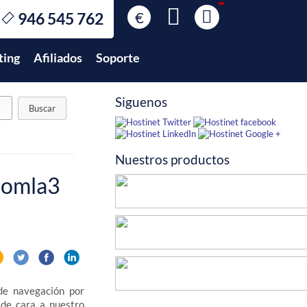
€
946 545 762
€
EUR
ting
Afiliados
Soporte
$
USD
£
GBP
Siguenos
$
MXN
Nuestros productos
Joomla3
de navegación por
de cara a nuestro