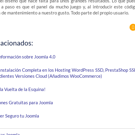
a el diseño que hace falta para unos grandes resultados. Lo que pu
o a paso es que el panel da mucho juego y, al introducir este có
a de mantenimiento a nuestro gusto. Todo parte del propio usuario.
lacionados:
nformación sobre Joomla 4.0
 Instalación Completa en los Hosting WordPress SSD, PrestaShop SS
ndientes Versiones Cloud (Añadimos WooCommerce)
la Vuelta de la Esquina!
ones Gratuitas para Joomla
r Seguro tu Joomla
rar Joomla