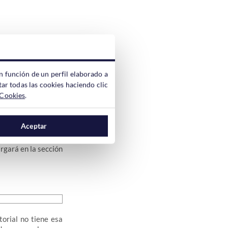
n función de un perfil elaborado a
ar todas las cookies haciendo clic
 Además es posible
 Cookies
.
tro ejemplo, hemos
Aceptar
rgará en la sección
torial no tiene esa