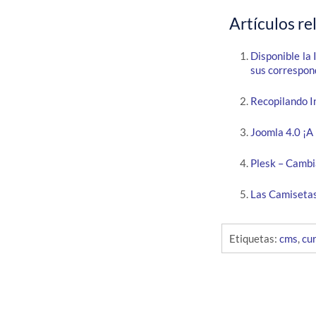
Artículos re
Disponible la
sus correspo
Recopilando I
Joomla 4.0 ¡A 
Plesk – Cambi
Las Camisetas 
Etiquetas:
cms
,
cu