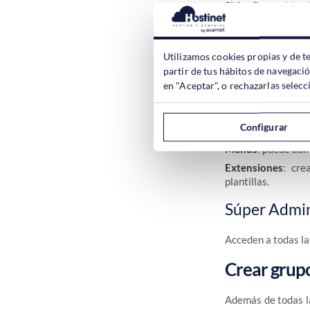
Sitio
: Gestor Mult
Menús
: Editar lo
Contenido
: Gesto
Utilizamos cookies propias y de t
Administrad
partir de tus hábitos de navegaci
en "Aceptar", o rechazarlas sele
Con
acceso a la m
Configurar
Sitio
: puede admini
Menús
: puede adm
Extensiones
: cre
plantillas.
Súper Admin
Acceden a todas la
Crear grupo
Además de todas l