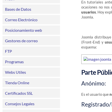
En tutoriales ant
ocasiones no nos 
Bases de Datos
usuarios
. Hoy exp
Joomla.
Correo Electrónico
Posicionamiento web
Joomla distribuy
Gestores de correo
(Front-End) y
usu
esquema:
FTP
Programas
Parte Públi
Webs Utiles
Anónimo:
Tienda Online
Certificados SSL
Es el usuario que
n
Registrado/
Consejos Legales