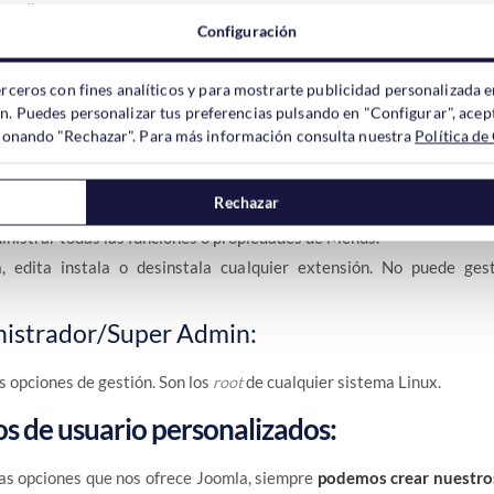
imedia.
Configuración
s menús ya existentes y crear Elementos de Menú.
r de Contenidos, de Secciones, de Categorías, de la Página de Inicio y 
erceros con fines analíticos y para mostrarte publicidad personalizada e
or/Administrator:
ón. Puedes personalizar tus preferencias pulsando en "Configurar", acept
ccionando "Rechazar". Para más información consulta nuestra
Política de
ayoría de las funciones
para gestionar el sitio web:
Rechazar
strar los usuarios.
inistrar todas las funciones o propiedades de Menús.
a, edita instala o desinstala cualquier extensión. No puede ges
istrador/Super Admin:
s opciones de gestión. Son los
de cualquier sistema Linux.
root
s de usuario personalizados:
as opciones que nos ofrece Joomla, siempre
podemos crear nuestros