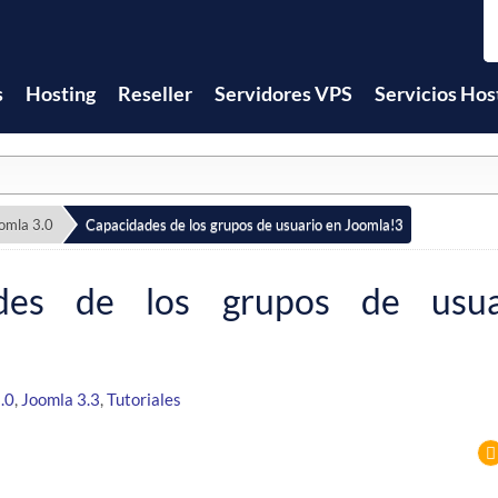
s
Hosting
Reseller
Servidores VPS
Servicios Hos
omla 3.0
Capacidades de los grupos de usuario en Joomla!3
ades de los grupos de usu
.0
,
Joomla 3.3
,
Tutoriales