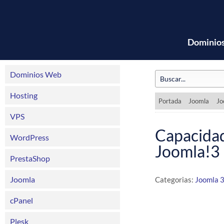
Dominio
Dominios Web
Hosting
Portada
Joomla
Jo
VPS
Capacid
WordPress
Joomla!3
PrestaShop
Joomla
Categorias:
Joomla 3
cPanel
Plesk