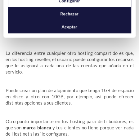
Configurar
características nos hacen separadlo.
Rechazar
Es un tipo de hosting que está pensado para
agencias de
Aceptar
desarrollo
, diseñadores o cualquier otro profesional que ofrece
a sus clientes un servicio integral, incluido el hosting.
La diferencia entre cualquier otro hosting compartido es que,
en los hosting reseller, el usuario puede configurar los recursos
que le asignará a cada una de las cuentas que añada en el
servicio.
Puede crear un plan de alojamiento que tenga 1GB de espacio
en disco y otro con 10GB, por ejemplo, así puede ofrecer
distintas opciones a sus clientes.
Otro punto importante en los hosting para distribuidores, es
que son
marca blanca
y tus clientes no tiene porque ver nada
de Hostinet si así lo configuras.