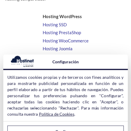
Hosting WordPress
Hosting SSD
Hosting PrestaShop
Hosting WooCommerce
Hosting Joomla
Hosting Correo
Configuración
Hosting Windows
Utilizamos cookies propias y de terceros con fines analíticos y
para mostrarte publicidad personalizada en función de un
perfil elaborado a partir de tus hábitos de navegación. Puedes
personalizar tus preferencias pulsando en "Configurar",
aceptar todas las cookies haciendo clic en "Aceptar", o
Hosting Reseller o Distribuidores
rechazarlas seleccionando "Rechazar". Para más información
consulta nuestra
Política de Cookies
.
Aunque los
hosting reseller o distribuidores
podrían encajar
dentro de los hosting compartidos, sus particulares