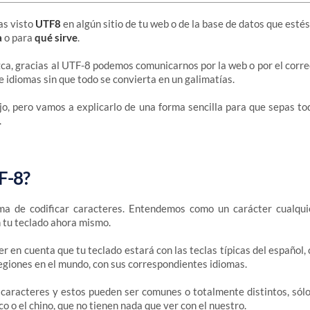
as visto
UTF8
en algún sitio de tu web o de la base de datos que estés
a
o para
qué sirve
.
ca, gracias al UTF-8 podemos comunicarnos por la web o por el corre
e idiomas sin que todo se convierta en un galimatías.
o, pero vamos a explicarlo de una forma sencilla para que sepas to
.
F-8?
a de codificar caracteres. Entendemos como un carácter cualqui
 tu teclado ahora mismo.
er en cuenta que tu teclado estará con las teclas típicas del español, 
giones en el mundo, con sus correspondientes idiomas.
caracteres y estos pueden ser comunes o totalmente distintos, sól
ico o el chino, que no tienen nada que ver con el nuestro.