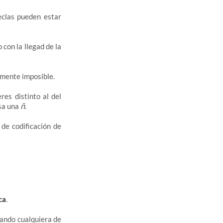
eclas pueden estar
 con la llegad de la
amente imposible.
es distinto al del
ñ
sa una
.
de codificación de
ca
.
zando cualquiera de