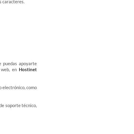
s caracteres.
ue puedas apoyarte
u web, en
Hostinet
o electrónico, como
de soporte técnico,