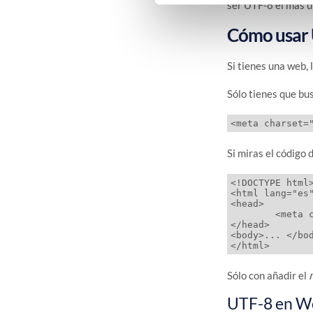
ser UTF-8 el más u
Cómo usar 
Si tienes una web,
Sólo tienes que bus
Si miras el código 
<!DOCTYPE html>
<html lang="es"
<head>

	<meta charset="UTF-8">

</head>

<body>... </bod
Sólo con añadir el
UTF-8 en W