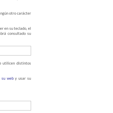
ingún otro carácter
r en su teclado, el
abrá consultado su
 utilicen distintos
a su web
y usar su