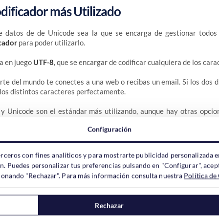
dificador más Utilizado
 datos de de Unicode sea la que se encarga de gestionar todos 
icador
para poder utilizarlo.
a en juego
UTF-8
, que se encargar de codificar cualquiera de los car
rte del mundo te conectes a una web o recibas un email. Si los dos di
los distintos caracteres perfectamente.
y Unicode son el estándar más utilizando, aunque hay otras opcion
Configuración
uego de caracteres ASCII no se va a utilizar. Pero UTF-8 si es compat
erceros con fines analíticos y para mostrarte publicidad personalizada e
ndo anglosajón.
ón. Puedes personalizar tus preferencias pulsando en "Configurar", acept
ccionando "Rechazar". Para más información consulta nuestra
Política de
ia de UTF-8, ya que todos los caracteres ocupan los mismo. Sólo en
aja.
Rechazar
tres codificadores es compatible con Unicode y pueden funcionar per