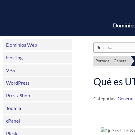
Dominio
Dominios Web
Hosting
Portada
General
VPS
Qué es UT
WordPress
PrestaShop
Categorias:
General
Joomla
cPanel
Plesk