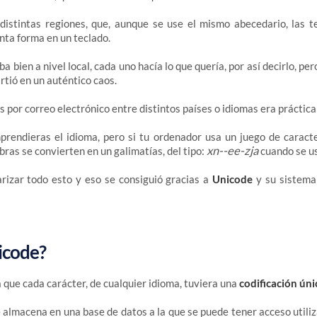
 distintas regiones, que, aunque se use el mismo abecedario, las t
inta forma en un teclado.
a bien a nivel local, cada uno hacía lo que quería, por así decirlo, pero
rtió en un auténtico caos.
 por correo electrónico entre distintos países o idiomas era práctic
rendieras el idioma, pero si tu ordenador usa un juego de caracter
xn--ee-zja
bras se convierten en un galimatías, del tipo:
cuando se u
rizar todo esto y eso se consiguió gracias a
Unicode
y su sistema 
icode?
 que cada carácter, de cualquier idioma, tuviera una
codificación úni
e almacena en una base de datos a la que se puede tener acceso utili