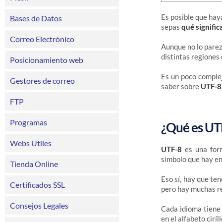
Es posible que hay
Bases de Datos
sepas
qué signific
Correo Electrónico
Aunque no lo parez
distintas regiones 
Posicionamiento web
Es un poco complej
Gestores de correo
saber sobre
UTF-8
FTP
Programas
¿Qué es UT
Webs Utiles
UTF-8
es una form
símbolo que hay en
Tienda Online
Eso sí, hay que ten
Certificados SSL
pero hay muchas re
Consejos Legales
Cada idioma tiene 
en el alfabeto ciríl