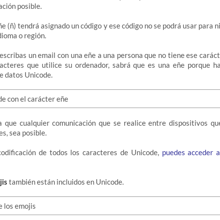
ación posible.
eñe (ñ) tendrá asignado un código y ese código no se podrá usar para n
dioma o región.
 escribas un email con una eñe a una persona que no tiene ese carácte
racteres que utilice su ordenador, sabrá que es una eñe porque h
de datos Unicode.
 que cualquier comunicación que se realice entre dispositivos que
s, sea posible.
 codificación de todos los caracteres de Unicode,
puedes acceder 
is
también están incluidos en Unicode.