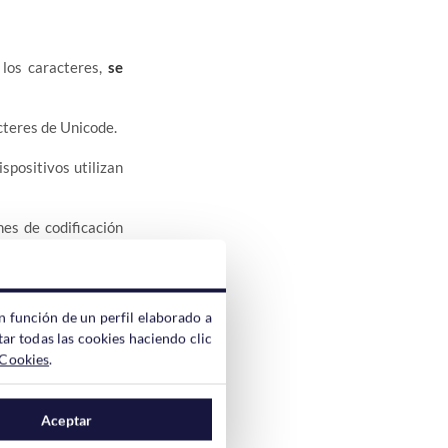
los caracteres,
se
acteres de Unicode.
spositivos utilizan
es de codificación
ible con ASCII, muy
n función de un perfil elaborado a
ar todas las cookies haciendo clic
 Cookies
.
 algunas ocasiones
Aceptar
fectamente, pero al