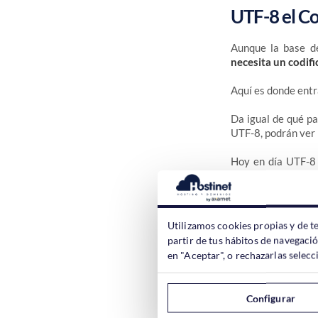
UTF-8 el Co
Aunque la base de
necesita un codif
Aquí es donde entr
Da igual de qué pa
UTF-8, podrán ver 
Hoy en día UTF-8 
menos utilizadas.
UTF-16
Una opción si el j
Utilizamos cookies propias y de t
utilizado en el mu
partir de tus hábitos de navegaci
UTF-32
en "Aceptar", o rechazarlas sele
Consume más memor
puede ser una vent
Configurar
Cualquiera de los 