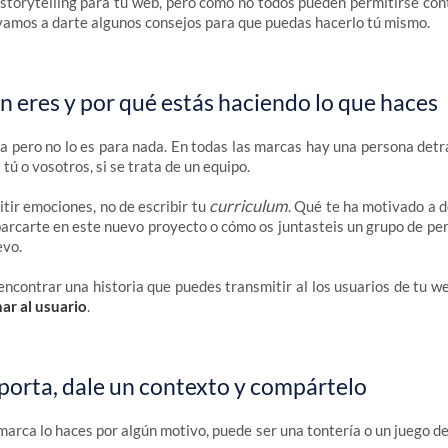
storytelling para tu web, pero como no todos pueden permitirse cont
 vamos a darte algunos consejos para que puedas hacerlo tú mismo.
 eres y por qué estás haciendo lo que haces
a pero no lo es para nada. En todas las marcas hay una persona detr
 tú o vosotros, si se trata de un equipo.
curriculum
itir emociones, no de escribir tu
. Qué te ha motivado a d
rcarte en este nuevo proyecto o cómo os juntasteis un grupo de pe
evo.
ncontrar una historia que puedes transmitir al los usuarios de tu w
ar al usuario
.
porta, dale un contexto y compártelo
arca lo haces por algún motivo, puede ser una tontería o un juego de