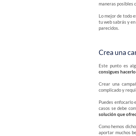
maneras posibles q
Lo mejor de todo e
tu web sabrás y en
parecidos.
Crea una ca
Este punto es al
consigues hacerlo
Crear una campaña
complicado y requie
Puedes enfocarlo e
casos se debe cont
solución que ofre
Como hemos dicho,
aportar muchos ben