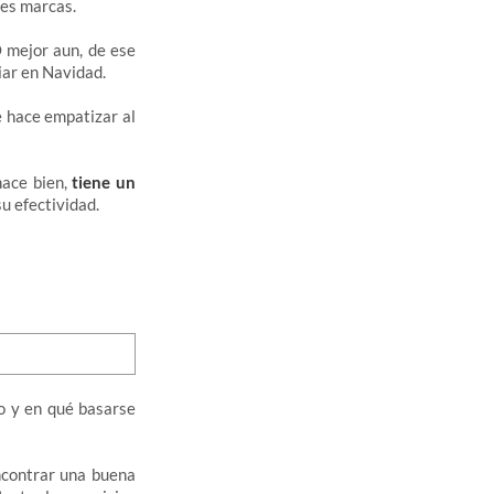
des marcas.
 mejor aun, de ese
iar en Navidad.
e hace empatizar al
hace bien,
tiene un
u efectividad.
o y en qué basarse
ncontrar una buena