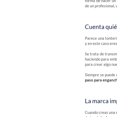
forma de hacer un 
de un profesional,
Cuenta quién
Parece una tonterí
y en este caso eres
Se trata de transm
haciendo para emba
para crear algo nu
Siempre se puede e
paso para enganch
La marca im
Cuando creas una m