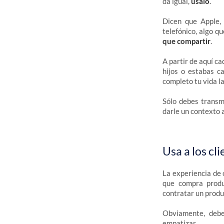
da igual,
úsalo
.
Dicen que Apple,
telefónico, algo q
que compartir
.
A partir de aquí c
hijos o estabas c
completo tu vida l
Sólo debes transm
darle un contexto 
Usa a los cl
La experiencia de 
que compra produ
contratar un produ
Obviamente, debe
empatizar.