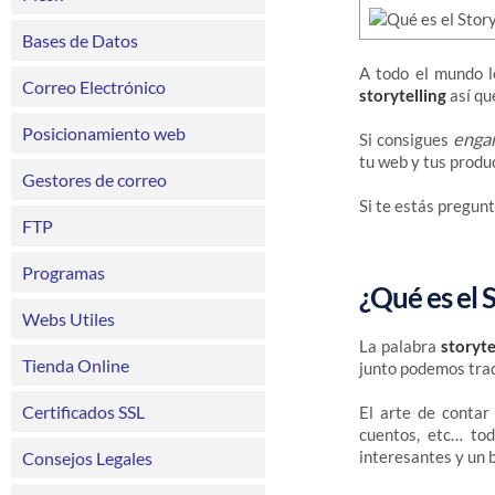
Bases de Datos
A todo el mundo le
Correo Electrónico
storytelling
así qu
Posicionamiento web
enga
Si consigues
tu web y tus produ
Gestores de correo
Si te estás pregun
FTP
Programas
¿Qué es el S
Webs Utiles
La palabra
storyte
Tienda Online
junto podemos tra
Certificados SSL
El arte de contar 
cuentos, etc… tod
interesantes y un
Consejos Legales