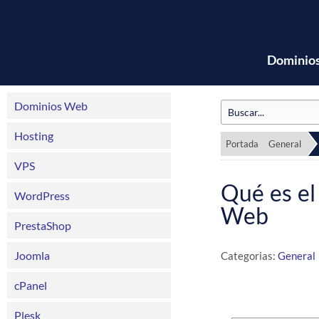
Dominio
Dominios Web
Hosting
Portada
General
VPS
Qué es el
WordPress
Web
PrestaShop
Joomla
Categorias:
General
cPanel
Plesk