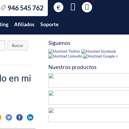
€
946 545 762
€
EUR
ting
Afiliados
Soporte
$
USD
£
GBP
Siguenos
$
MXN
Nuestros productos
lo en mi