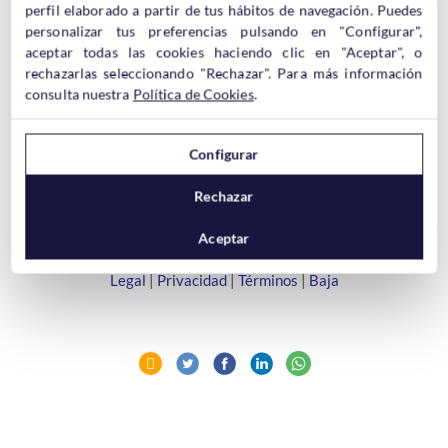
perfil elaborado a partir de tus hábitos de navegación. Puedes
personalizar tus preferencias pulsando en "Configurar",
aceptar todas las cookies haciendo clic en "Aceptar", o
rechazarlas seleccionando "Rechazar". Para más información
En cumplimiento de lo establecido en la Ley Orgánica 15/1999,
consulta nuestra
Política de Cookies
.
de 13 de diciembre, de Protección de Datos de Carácter
Personal, le informamos que sus datos personales forman parte
de un fichero titularidad de Hostinet, S.L.U. para la gestión,
Configurar
administración e información de nuestros servicios. Si no está
de acuerdo con alguno de los tratamientos expuestos puede
Rechazar
ejercer sus derechos de acceso, rectificación, cancelación y
oposición en: C\ Hurtado de Amezaga 20, 4º, 48008, Bilbao,
Aceptar
Bizkaia.
Legal
|
Privacidad
|
Términos
|
Baja