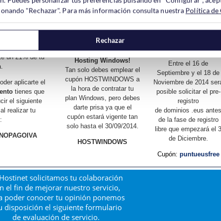
Hostinet es la única
 de tu Hosting.
descuento inigualable
ccionando "Rechazar". Para más información consulta nuestra
Política de
empresa vasca que
para la contratación de
facil, sin
comercializa estos
nuevos planes de
iones ni letra
dominios y además te
alojamiento web Windows.
a, tan solo
REGALA TU
HOSTIN
Rechazar
ta tu Host y
ILIMITADO GRATIS!!
¡3 meses GRATIS de
te un 21% de tu
Hosting Windows!
Entre el 16 de
a.
Tan solo debes emplear el
Septiembre y el 18 de
cupón HOSTWINDOWS a
oder aplicarte el
Noviembre de 2014 ser
la hora de contratar tu
ento
tienes que
posible solicitar el pre-
plan Windows, pero debes
cir el siguiente
registro
darte prisa ya que el
al realizar tu
de dominios .eus ante
cupón estará vigente tan
:
de la fase de registro
solo hasta el 30/09/2014.
libre que empezará el 
NOPAGOIVA
de Diciembre.
HOSTWINDOWS
Cupón:
puntueusfree
Hostinet solicitamos tu colaboración
n el fin de mejorar nuestro servicio,
a poder conocer tu opinión ponemos
u disposición el siguiente formulario
de evaluación de servicio.