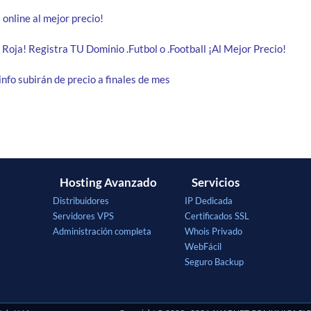
 online al mejor precio!
Roja! Registra TU Dominio .Futbol o .Football ¡Al Mejor Precio!
info subirán de precio a finales de mes
Hosting Avanzado
Servicios
Distribuidores
IP Dedicada
Servidores VPS
Certificados SSL
Administración completa
Whois Privado
WebFácil
Seguro Backup