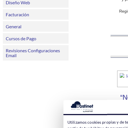
Diseño Web
Regi
Facturación
General
Cursos de Pago
Revisiones Configuraciones
Email
“N
Contra
web
co
Utilizamos cookies propias y de t
ahorra
partir de tus hábitos de navegaci