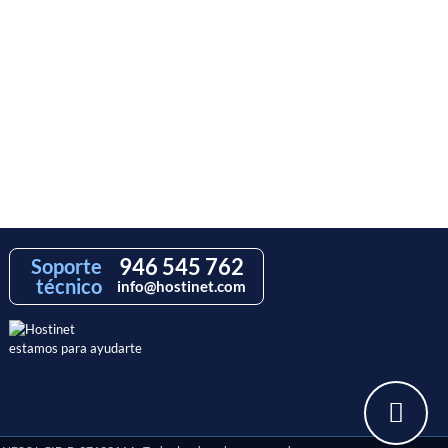
946 545 762
Soporte
técnico
info@hostinet.com
estamos para ayudarte