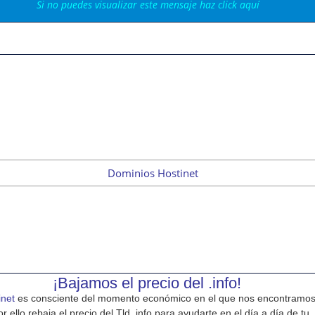
Si no puedes visualizar este mensaje haz click aquí
¡Bajamos el precio del .info!
inet
es consciente del momento económico en el que nos encontramo
or ello rebaja el precio del Tld .info para ayudarte en el día a día de tu