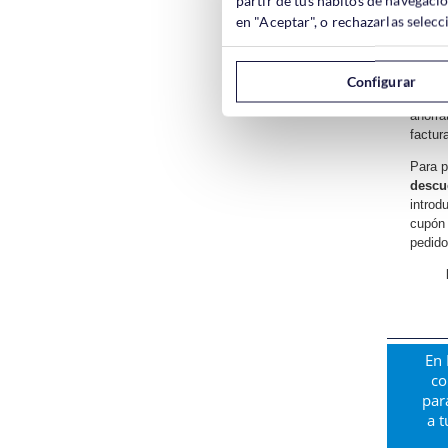
compra
en "Aceptar", o rechazarlas sele
Asi de 
condic
pequeñ
Configurar
contra
ahorra
factur
Para p
descu
introdu
cupón 
pedido
En 
co
par
a t