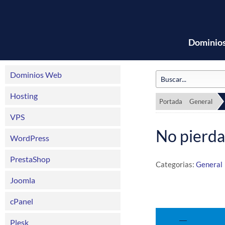
Dominio
Dominios Web
Hosting
Portada
General
VPS
No pierdas
WordPress
PrestaShop
Categorias:
General
Joomla
cPanel
Plesk