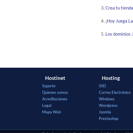
Crea tu tienda
¡Hoy Juega La 
Los dominios .
Hostinet
Hosting
Soporte
SSD
Quienes somos
Correo Electrónico
Acreditaciones
Windows
Legal
Wordpress
Mapa Web
Joomla
Prestashop