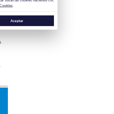
 Cookies
.
…
G
Aceptar
á
s
3