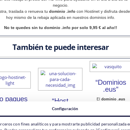
negocio.
stra, traslada o renueva tu
dominio .info
con Hostinet y disfruta desde
hoy mismo de la rebaja aplicada en nuestros dominios info.
No te quedes sin tu dominio .info
por solo 9,95 € al año!!
También te puede interesar
“Dominios
.eus”
o pagues
“Host
El
dominio .eus
Iva”
permitirá a la cultura
Windows”
Configuración
vasca y el euskara tene
ta tu
alojamiento
su espacio propio en
Hostinet desea hacerte
n Hostinet y
Internet.
mas llevadera la crisis y
erceros con fines analíticos y para mostrarte publicidad personalizada e
te el IVA en la
por ello te ofrece un
ón. Puedes personalizar tus preferencias pulsando en "Configurar", acept