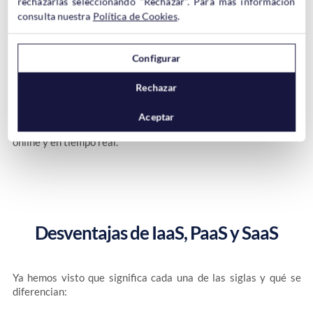
rechazarlas seleccionando "Rechazar". Para más información
Google Apps
consulta nuestra
Política de Cookies
.
Gmail, Google Maps, Drive, Calendar…. Google es una fuente
constante de servicios SaaS.
Dropbox
Configurar
El popular servicio de almacenamiento en la nube fue una de las
aplicaciones SaaS más populares.
Rechazar
Slack
Slack es muy utilizado en el ámbito empresarial para gestionar
Aceptar
la colaboración de proyectos entre distintos equipos. Todo
online y en tiempo real.
Desventajas de IaaS, PaaS y SaaS
Ya hemos visto que significa cada una de las siglas y qué se
diferencian: