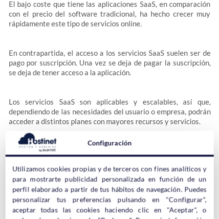
El bajo coste que tiene las aplicaciones SaaS, en comparación
con el precio del software tradicional, ha hecho crecer muy
rápidamente este tipo de servicios online.
En contrapartida, el acceso a los servicios SaaS suelen ser de
pago por suscripción. Una vez se deja de pagar la suscripción,
se deja de tener acceso a la aplicación.
Los servicios SaaS son aplicables y escalables, así que,
dependiendo de las necesidades del usuario o empresa, podrán
acceder a distintos planes con mayores recursos y servicios.
Configuración
Los ejemplos más comunes son los siguiente, pero hay muchos
otros:
Utilizamos cookies propias y de terceros con fines analíticos y
para mostrarte publicidad personalizada en función de un
perfil elaborado a partir de tus hábitos de navegación. Puedes
Office 365
Las aplicaciones ofimáticas de Microsoft son accesibles a
personalizar tus preferencias pulsando en "Configurar",
través de Internet, sin necesidad de instalarlas.
aceptar todas las cookies haciendo clic en "Aceptar", o