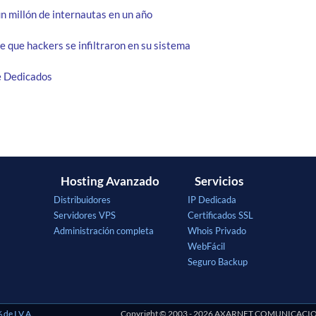
n millón de internautas en un año
 que hackers se infiltraron en su sistema
e Dedicados
Hosting Avanzado
Servicios
Distribuidores
IP Dedicada
Servidores VPS
Certificados SSL
Administración completa
Whois Privado
WebFácil
Seguro Backup
 de I.V.A.
Copyright © 2003 - 2026 AXARNET COMUNICACIONES 