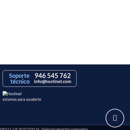
946 545 762
Soporte
técnico
info@hostinet.com
estamos para ayudarte
S.L CIF: B-97193114 - Todos los derechos reservados.