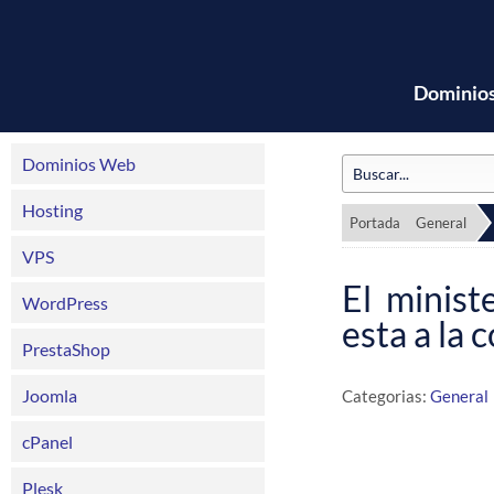
Dominio
Dominios Web
Hosting
Portada
General
VPS
El minist
WordPress
esta a la c
PrestaShop
Joomla
Categorias:
General
cPanel
Plesk