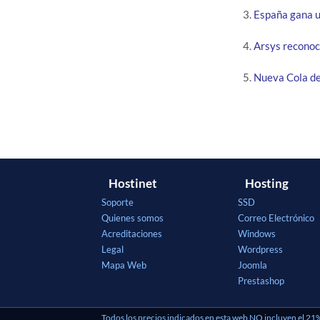
España gana u
Arsys reconoce
Nueva Cola d
Hostinet
Hosting
Soporte
SSD
Quienes somos
Correo Electrónico
Acreditaciones
Windows
Legal
Wordpress
Mapa Web
Joomla
Prestashop
Todos los precios indicados en esta web NO incluyen el 21%