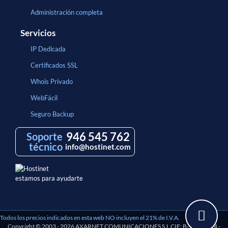
Administración completa
Servicios
IP Dedicada
Certificados SSL
Whois Privado
WebFácil
Seguro Backup
946 545 762
Soporte
técnico
info@hostinet.com
estamos para ayudarte
Todos los precios indicados en esta web NO incluyen el 21% de I.V.A.
Copyright © 2003 - 2026 AXARNET COMUNICACIONES S.L CIF: B-97193114 -