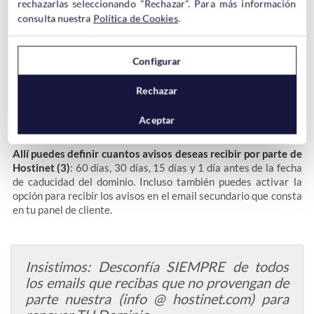
el nombre de tu empresa). Si pinchas sobre tu nombre o el de tu
rechazarlas seleccionando "Rechazar". Para más información
empresa se desplegará un menú que también incluye la opción
consulta nuestra
Política de Cookies
.
de
"Mi cuenta (1)"
. Dentro de este apartado podrás ver una
pestaña llamada
“Avisos (2)”
.
Configurar
Rechazar
Aceptar
Allí puedes definir cuantos avisos deseas recibir por parte de
Hostinet (3)
: 60 días, 30 días, 15 días y 1 día antes de la fecha
de caducidad del dominio. Incluso también puedes activar la
opción para recibir los avisos en el email secundario que consta
en tu panel de cliente.
Insistimos: Desconfía SIEMPRE de todos
los emails que recibas que no provengan de
parte nuestra (info @ hostinet.com) para