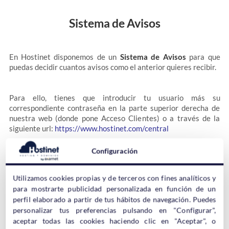
Sistema de Avisos
En Hostinet disponemos de un
Sistema de Avisos
para que
puedas decidir cuantos avisos como el anterior quieres recibir.
Para ello, tienes que introducir tu usuario más su
correspondiente contraseña en la parte superior derecha de
nuestra web (donde pone Acceso Clientes) o a través de la
siguiente url:
https://www.hostinet.com/central
Configuración
Utilizamos cookies propias y de terceros con fines analíticos y
para mostrarte publicidad personalizada en función de un
perfil elaborado a partir de tus hábitos de navegación. Puedes
Después, debes dirígete hasta la sección
“Mi cuenta”
o donde
personalizar tus preferencias pulsando en "Configurar",
antes salía lo de
"Acceso Clientes"
(ahora pondrá tu nombre o
aceptar todas las cookies haciendo clic en "Aceptar", o