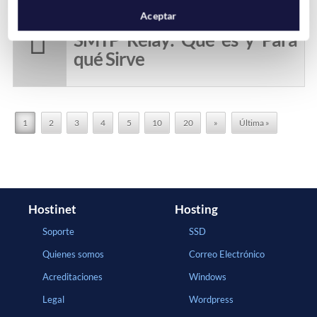
Aceptar
SMTP Relay: Qué es y Para
qué Sirve
1
2
3
4
5
10
20
»
Última »
Hostinet
Hosting
Soporte
SSD
Quienes somos
Correo Electrónico
Acreditaciones
Windows
Legal
Wordpress