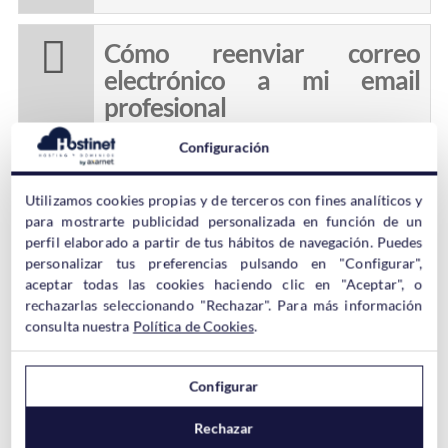
Cómo reenviar correo
electrónico a mi email
profesional
Configuración
Buenas y malas prácticas en
Utilizamos cookies propias y de terceros con fines analíticos y
el envío de emails masivos
para mostrarte publicidad personalizada en función de un
perfil elaborado a partir de tus hábitos de navegación. Puedes
personalizar tus preferencias pulsando en "Configurar",
aceptar todas las cookies haciendo clic en "Aceptar", o
Listas negras de correo: qué
rechazarlas seleccionando "Rechazar". Para más información
son y cuáles son confiables
consulta nuestra
Política de Cookies
.
Configurar
Qué es SMTP y Cómo
Funciona
Rechazar