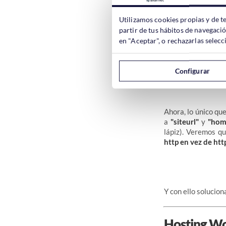
la pantalla).
Utilizamos cookies propias y de t
partir de tus hábitos de navegaci
en "Aceptar", o rechazarlas sele
Cargadas las tabla
bien el lateral izq
Configurar
Ahora, lo único q
a
"siteurl"
y
"hom
lápiz). Veremos q
http en vez de htt
Y con ello solucio
Hosting W