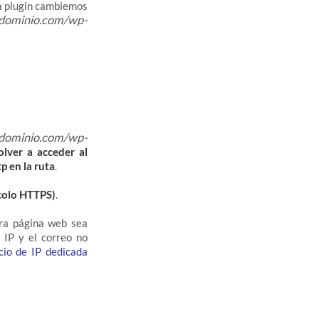
ún plugin cambiemos
dominio.com/wp-
odominio.com/wp-
ver a acceder al
 en la ruta
.
colo HTTPS)
.
ra página web sea
 IP y el correo no
cio de IP dedicada