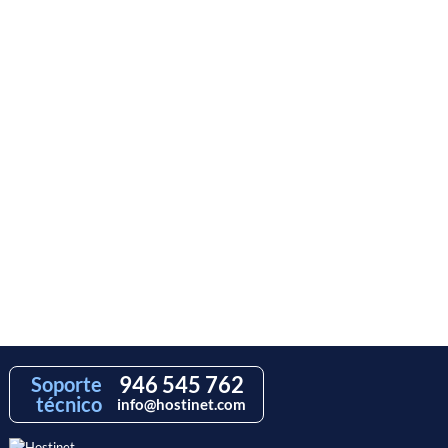
946 545 762
Soporte
técnico
info@hostinet.com