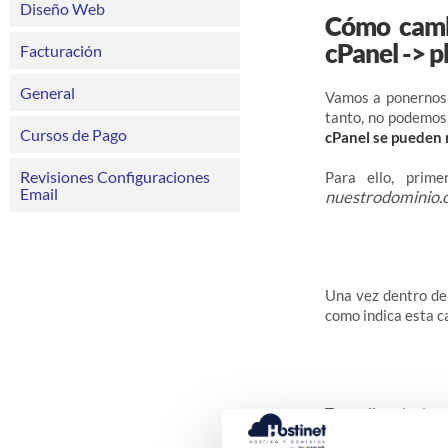
Diseño Web
Cómo cambi
cPanel ->
Facturación
General
Vamos a ponernos 
tanto, no podemos
Cursos de Pago
cPanel se pueden 
Revisiones Configuraciones
Para ello, prim
Email
nuestrodominio.
Una vez dentro de 
como indica esta c
Tras ello,
elegimo
hacemos click sobr