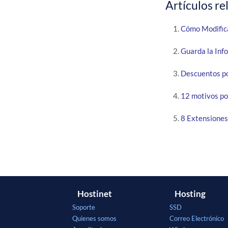
Artículos re
Cómo Modific
Guarda la Inf
Descuentos p
12 motivos po
8 Extensione
Hostinet
Hosting
Soporte
SSD
Quienes somos
Correo Electrónico