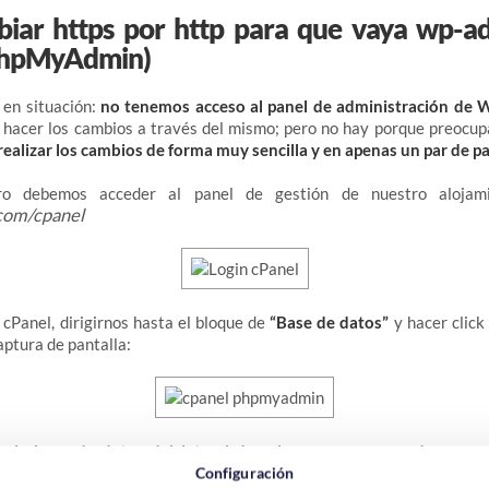
ar https por http para que vaya wp-a
 phpMyAdmin)
en situación:
no tenemos acceso al panel de administración de 
 hacer los cambios a través del mismo; pero no hay porque preocup
realizar los cambios de forma muy sencilla y en apenas un par de p
ero debemos acceder al panel de gestión de nuestro aloja
com/cpanel
cPanel, dirigirnos hasta el bloque de
“Base de datos”
y hacer click
aptura de pantalla:
s la base de datos del lateral derecho que corresponda a nu
Configuración
e ella, para que se nos carguen sus tablas (aparecerá la palabra "ca