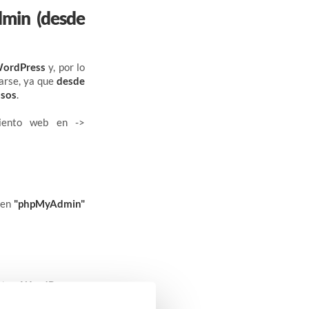
dmin (desde
WordPress
y, por lo
arse, ya que
desde
asos
.
miento web en ->
 en
"phpMyAdmin"
estro WordPress
y,
rgando" en medio de