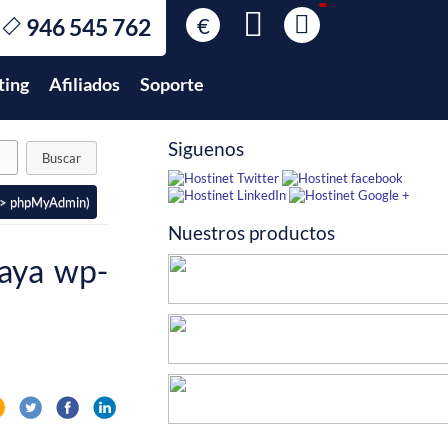
€
946 545 762
€
EUR
ting
Afiliados
Soporte
$
USD
£
GBP
Siguenos
$
MXN
 -> phpMyAdmin)
Nuestros productos
vaya wp-