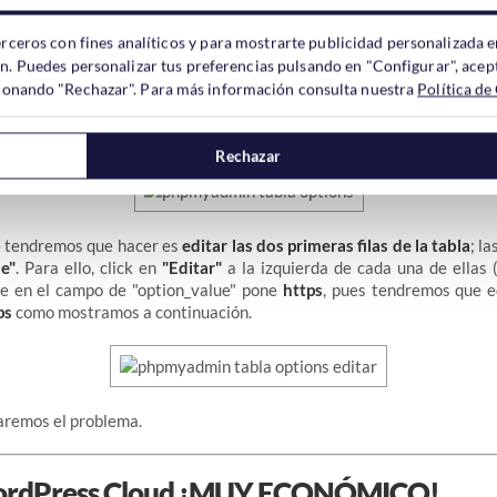
erceros con fines analíticos y para mostrarte publicidad personalizada e
ón. Puedes personalizar tus preferencias pulsando en "Configurar", acept
ccionando "Rechazar". Para más información consulta nuestra
Política de
s, será el turno de localizar la que corresponde a
"xxxx_options"
.
uierdo o en la pantalla central, como muestra esta captura de pantalla:
Rechazar
ue tendremos que hacer es
editar las dos primeras filas de la tabla
; l
e"
. Para ello, click en
"Editar"
a la izquierda de cada una de ellas 
ue en el campo de "option_value" pone
https
, pues tendremos que e
ps
como mostramos a continuación.
naremos el problema.
ordPress Cloud ¡MUY ECONÓMICO!