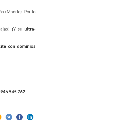
a (Madrid). Por lo
tajas! ¡Y su
ultra-
site con dominios
946 545 762