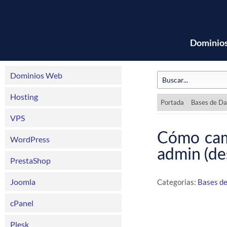
Dominio
Dominios Web
Hosting
Portada
Bases de Da
VPS
Cómo cam
WordPress
admin (d
PrestaShop
Joomla
Categorias:
Bases d
cPanel
Plesk