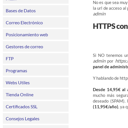
No es que sea muy 
la url de acceso a
Bases de Datos
admin
Correo Electrónico
HTTPS con 
Posicionamiento web
Gestores de correo
Si NO tenemos un
FTP
admin
https
por
panel de administ
Programas
Y hablando de htt
Webs Utiles
Desde 14,95€ al
Tienda Online
mucho más segur
deseado (SPAM). 
Certificados SSL
(11,95€/año)
, ya 
Consejos Legales