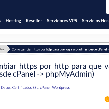
s
Hosting
Reseller
Servidores VPS
Servicios Hos
tos
Cómo cambiar https por http para que vaya wp-admin (desde cPanel
biar https por http para que 
esde cPanel -> phpMyAdmin)
e Datos
,
Certificados SSL
,
cPanel
,
Wordpress