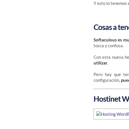
Y esto lo tenemos 
Cosas a ten
Softaculous es mu
tosca y confusa.
Con esta nueva her
utilizar
.
Pero hay que te
configuración,
pued
Hostinet W