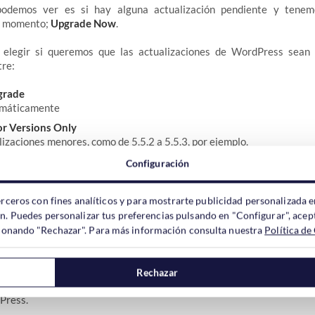
odemos ver es si hay alguna actualización pendiente y tene
se momento;
Upgrade Now
.
elegir si queremos que las actualizaciones de WordPress sean 
tre:
grade
omáticamente
or Versions Only
lizaciones menores, como de 5.5.2 a 5.5.3, por ejemplo.
st Version Available (Major as well as Minor)
Configuración
ima versión disponible (mayor y menor)
erceros con fines analíticos y para mostrarte publicidad personalizada e
elegir si queremos
activar las actualizaciones automáticas
en lo
ón. Puedes personalizar tus preferencias pulsando en "Configurar", acept
mos instalados.
ccionando "Rechazar". Para más información consulta nuestra
Política de
Rechazar
themes
ctualización automática en plugins y
, sólo está disponi
Press.