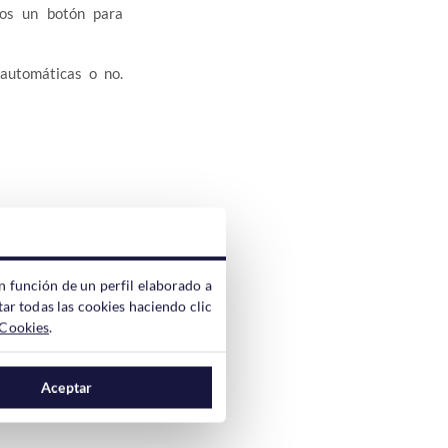
mos un botón para
automáticas o no.
n función de un perfil elaborado a
s plugins y en los
ar todas las cookies haciendo clic
 Cookies
.
Aceptar
ble en las últimas