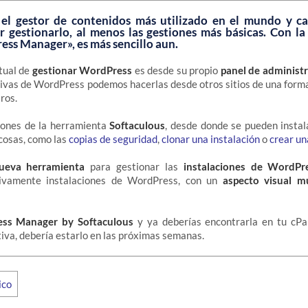
el gestor de contenidos más utilizado en el mundo y c
 gestionarlo, al menos las gestiones más básicas. Con l
ss Manager», es más sencillo aun.
tual de
gestionar WordPress
es desde su propio
panel de administ
ivas de WordPress podemos hacerlas desde otros sitios de una form
ros.
ones de la herramienta
Softaculous
, desde donde se pueden instal
cosas, como las
copias de seguridad
,
clonar una instalación
o
crear un
ueva herramienta
para gestionar las
instalaciones de WordPr
usivamente instalaciones de WordPress, con un
aspecto visual m
ss Manager by Softaculous
y ya deberías encontrarla en tu cPa
tiva, debería estarlo en las próximas semanas.