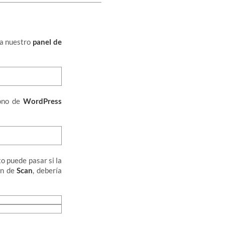
 a nuestro
panel de
cono de
WordPress
to puede pasar si la
ón de
Scan
, debería