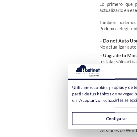
Lo primero que p
actualizarlo en e
También podemos 
Podemos elegir en
– Do not Auto Up
No actualizar aut
– Upgrade to Min
Instalar sólo actua
– Upgrade to Laste
Actualice a la últ
Utilizamos cookies propias y de t
También podemos 
partir de tus hábitos de navegaci
themes
que tenga
en "Aceptar", o rechazarlas sele
Configurar
Esta opción de a
versiones de Word