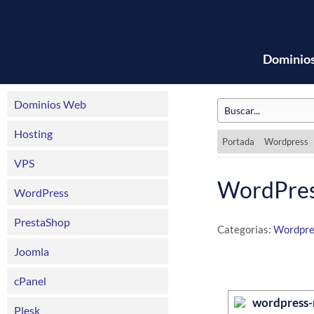
Dominio
Dominios Web
Hosting
Portada
Wordpress
VPS
WordPress
WordPress
PrestaShop
Categorias:
Wordpre
Joomla
cPanel
Plesk