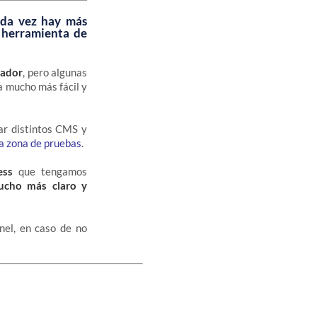
ada vez hay más
a herramienta de
rador
, pero algunas
a mucho más fácil y
ar distintos CMS y
a zona de pruebas
.
ess
que tengamos
ucho más claro y
nel, en caso de no