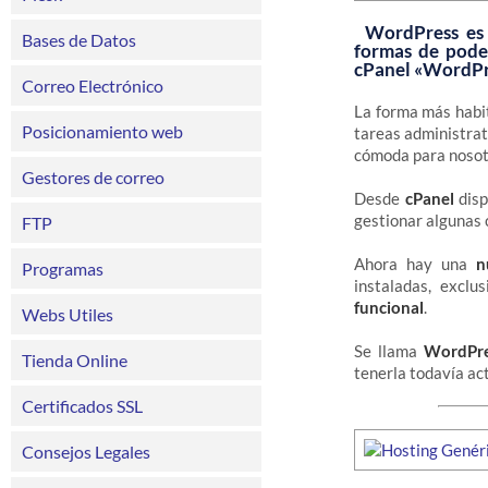
WordPress es 
Bases de Datos
formas de poder
cPanel «WordPre
Correo Electrónico
La forma más habi
Posicionamiento web
tareas administrat
cómoda para nosot
Gestores de correo
Desde
cPanel
disp
gestionar algunas 
FTP
Ahora hay una
n
Programas
instaladas, excl
funcional
.
Webs Utiles
Se llama
WordPre
Tienda Online
tenerla todavía ac
Certificados SSL
Consejos Legales