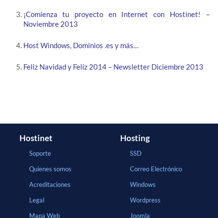
¡Comienza tu proyecto en Internet con Hostinet! –
Noviembre 2013
Host Windows, Dominios .es y más…
Feliz Navidad y Feliz 2014 – Newsletter Diciembre 2013
Hostinet
Hosting
Soporte
SSD
Quienes somos
Correo Electrónico
Acreditaciones
Windows
Legal
Wordpress
Mapa Web
Joomla