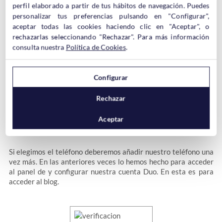
perfil elaborado a partir de tus hábitos de navegación. Puedes
personalizar tus preferencias pulsando en "Configurar",
aceptar todas las cookies haciendo clic en "Aceptar", o
rechazarlas seleccionando "Rechazar". Para más información
Cuando guardemos los cambios nos pedirá que elijamos el
consulta nuestra
Política de Cookies
.
dispositivo que vamos a usar para realizar la verificación. Lo
normal es usar el móvil, pero también se puede usar una tablet
tipo iPad, Nexus 7, etc…
Configurar
Rechazar
Aceptar
Si elegimos el teléfono deberemos añadir nuestro teléfono una
vez más. En las anteriores veces lo hemos hecho para acceder
al panel de y configurar nuestra cuenta Duo. En esta es para
acceder al blog.