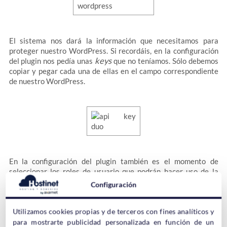
El sistema nos dará la información que necesitamos para
proteger nuestro WordPress. Si recordáis, en la configuración
keys
del plugin nos pedía unas
que no teníamos. Sólo debemos
copiar y pegar cada una de ellas en el campo correspondiente
de nuestro WordPress.
En la configuración del plugin también es el momento de
seleccionar los roles de usuario que podrán hacer uso de la
verificación en dos pasos. Nosotros sólo vamos a seleccionar el
Configuración
Administrador en este caso, pero es opcional.
Utilizamos cookies propias y de terceros con fines analíticos y
para mostrarte publicidad personalizada en función de un