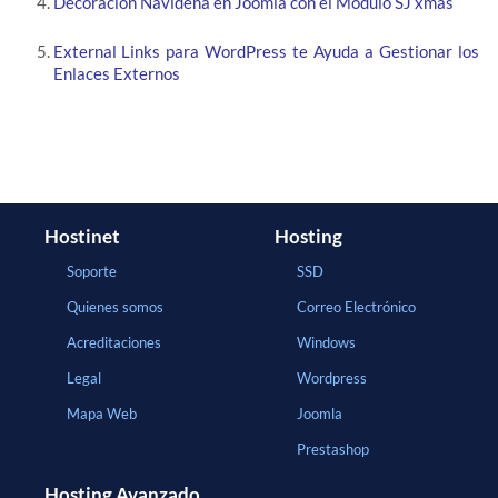
Decoración Navideña en Joomla con el Módulo SJ xmas
External Links para WordPress te Ayuda a Gestionar los
Enlaces Externos
Hostinet
Hosting
Soporte
SSD
Quienes somos
Correo Electrónico
Acreditaciones
Windows
Legal
Wordpress
Mapa Web
Joomla
Prestashop
Hosting Avanzado