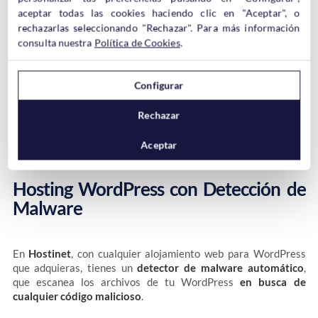
código malicioso.
aceptar todas las cookies haciendo clic en "Aceptar", o
rechazarlas seleccionando "Rechazar". Para más información
consulta nuestra
Política de Cookies
.
Este código podía realizar una ejecución remota de código y las
consecuencias podían ser realmente malas,
dándole acceso
total sobre nuestro WordPress al atacante
.
Configurar
Rechazar
Como hemos comentado, no se ha detectado ningún problema…
aun, pero con una vulnerabilidad tan grave es mejor no tomar
riesgos y
actualizar a una versión parqueada lo antes posible
.
Aceptar
Hosting WordPress con Detección de
Malware
En
Hostinet
, con cualquier alojamiento web para WordPress
que adquieras, tienes un
detector de malware automático
,
que escanea los archivos de tu WordPress
en busca de
cualquier código malicioso
.