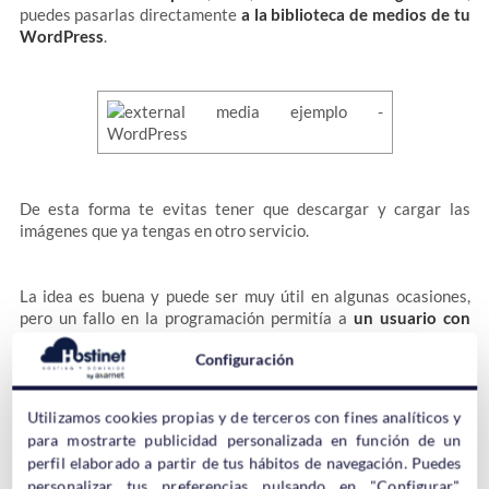
puedes pasarlas directamente
a la biblioteca de medios de tu
WordPress
.
De esta forma te evitas tener que descargar y cargar las
imágenes que ya tengas en otro servicio.
La idea es buena y puede ser muy útil en algunas ocasiones,
pero un fallo en la programación permitía a
un usuario con
nivel de suscriptor
, el más bajo que hay,
subir archivos PHP
Configuración
desde fuentes externas
.
Utilizamos cookies propias y de terceros con fines analíticos y
No se realizaban comprobaciones de seguridad, así que
para mostrarte publicidad personalizada en función de un
cualquiera registrado en esa instalación de WordPress podía
perfil elaborado a partir de tus hábitos de navegación. Puedes
manipular el plugin
External Media
para subir el archivo con
personalizar tus preferencias pulsando en "Configurar",