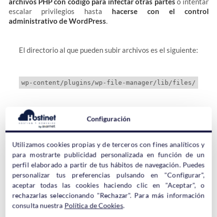
archivos PHP con código para infectar otras partes
o intentar
escalar privilegios hasta
hacerse con el control
administrativo de WordPress
.
El directorio al que pueden subir archivos es el siguiente:
Dentro de este directorio se han visto archivos del tipo:
Configuración
– hardfork.php
Utilizamos cookies propias y de terceros con fines analíticos y
para mostrarte publicidad personalizada en función de un
– hardfind.php
perfil elaborado a partir de tus hábitos de navegación. Puedes
– x.php
personalizar tus preferencias pulsando en "Configurar",
aceptar todas las cookies haciendo clic en "Aceptar", o
rechazarlas seleccionando "Rechazar". Para más información
Esto no significa que no hayan podido subir archivos con otro
consulta nuestra
Política de Cookies
.
tipo de nombre, pero son los detectados hasta ahora, aunque