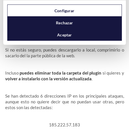
«hard…»
parece que usan la palabra
al principio de los
archivos.
Configurar
Rechazar
Tienes que revisar este directorio y eliminar cualquier
archivo que te resulte sospechoso de este directorio
.
Aceptar
Si no estás seguro, puedes descargarlo a local, comprimirlo o
sacarlo del la parte pública de la web.
Incluso
puedes eliminar toda la carpeta del plugin
si quieres y
volver a instalarlo con la versión actualizada
.
Se han detectado 6 direcciones IP en los principales ataques,
aunque esto no quiere decir que no puedan usar otras, pero
estos son las detectadas:
185.222.57.183