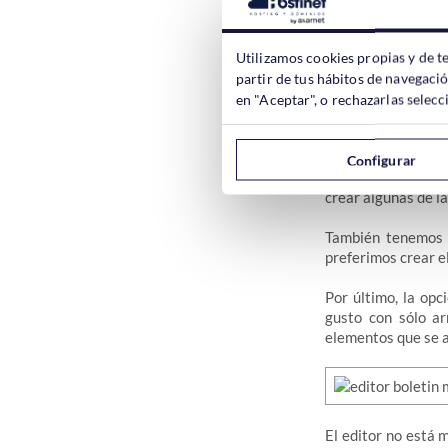
Postman, WP Mail 
con la mayoría de l
Utilizamos cookies propias y de t
partir de tus hábitos de navegaci
Creación de
en "Aceptar", o rechazarlas sele
Uno de los puntos f
Configurar
Desde
Boletines
p
crear algunas de la
También tenemos 
preferimos crear e
Por último, la opc
gusto con sólo ar
elementos que se 
El editor no está 