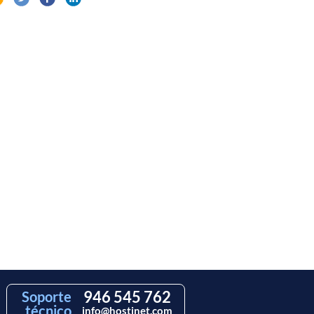
946 545 762
Soporte
técnico
info@hostinet.com