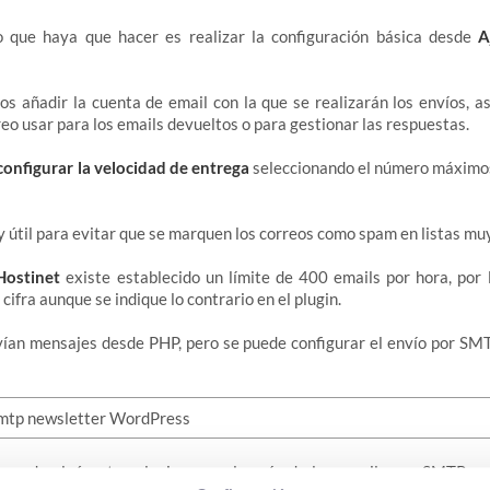
o que haya que hacer es realizar la configuración básica desde
A
 añadir la cuenta de email con la que se realizarán los envíos, a
reo usar para los emails devueltos o para gestionar las respuestas.
configurar la velocidad de entrega
seleccionando el número máximos
 útil para evitar que se marquen los correos como spam en listas mu
Hostinet
existe establecido un límite de 400 emails por hora, por 
cifra aunque se indique lo contrario en el plugin.
nvían mensajes desde PHP, pero se puede configurar el envío por S
gurado algún otro plugin para el envío de los emails por SMTP 