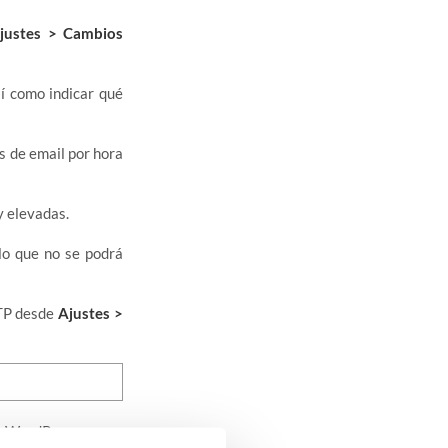
justes > Cambios
sí como indicar qué
 de email por hora
y elevadas.
lo que no se podrá
MTP desde
Ajustes >
en WordPress, como