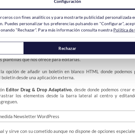
SMTP, etc…, no es necesario configurar esta opción, ya que
Newsle
Configuración
as opciones.
erceros con fines analíticos y para mostrarte publicidad personalizada e
ón. Puedes personalizar tus preferencias pulsando en "Configurar", acept
 Boletín con Plugin Newsletter
ccionando "Rechazar". Para más información consulta nuestra
Política de
uertes del plugin Newsletter es la creación de manera visual de los b
Rechazar
odemos crear un nuevo boletín, que podemos guardarlo como plant
s plantillas que nos ofrece para editarlas.
la opción de añadir un boletín en blanco HTML donde podemos pe
l boletín desde una aplicación externa.
ión
Editor Drag & Drop Adaptativo
, desde donde podemos crear el
rastrar los elementos desde la barra lateral al centro y editan
agreguen.
mal y sirve con su cometido aunque no dispone de opciones especia