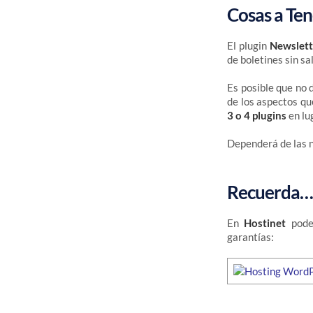
Cosas a Te
El plugin
Newslett
de boletines sin sa
Es posible que no 
de los aspectos qu
3 o 4 plugins
en lu
Dependerá de las n
Recuerda…
En
Hostinet
pode
garantías: