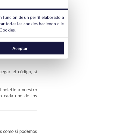
tter
es compatible
n función de un perfil elaborado a
ar todas las cookies haciendo clic
 Cookies
.
oletines.
Aceptar
illa si queremos o
gar el código, si
 boletín a nuestro
do cada uno de los
les como si podemos