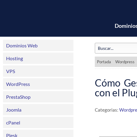
Dominio
Dominios Web
Hosting
Portada
Wordpress
VPS
Cómo Ges
WordPress
con el Pl
PrestaShop
Joomla
Categorias:
Wordpre
cPanel
Plesk