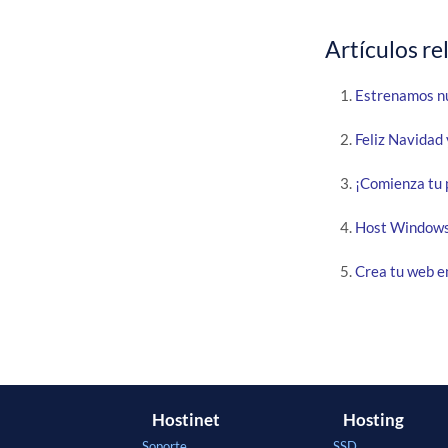
Artículos re
Estrenamos n
Feliz Navidad
¡Comienza tu 
Host Windows
Crea tu web e
Hostinet
Hosting
Soporte
SSD