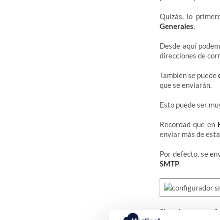
Quizás, lo primer
Generales
.
Desde aquí podemos
direcciones de cor
También se puede
que se enviarán.
Esto puede ser muy
Recordad que en
enviar más de esta 
Por defecto, se e
SMTP
.
Si ya hemos confi