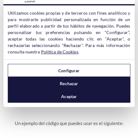
navegador no pueda cargar contenido no verificado.
– X-Frame-Options
Utilizamos cookies propias y de terceros con fines analíticos y
frame
Un
se utiliza para cargar parte de una página web en
para mostrarte publicidad personalizada en función de un
otra web, con esta cabecera podemos evitarlo o añadir sólo
perfil elaborado a partir de tus hábitos de navegación. Puedes
algunas URL’s permitidas.
personalizar tus preferencias pulsando en "Configurar",
– X-Content-Type-Options
aceptar todas las cookies haciendo clic en "Aceptar", o
Con esta cabecera de seguridad podemos evitar que el
rechazarlas seleccionando "Rechazar". Para más información
navegador cargue contenido enmascarado para intentar
consulta nuestra
Política de Cookies
.
engañarlo.
– Referrer-Policy
sabe»
Cuando visitas una web el servidor «
de dónde eres. Si
Configurar
quieres evitar esto en tu WordPress puedes usar esta
cabecera de seguridad.
Rechazar
– Permissions-Policy
Esta cabeceras sirve para controlar las
funciones que puede usare el navegador web visitar nuestros
Aceptar
WordPress. Sirve también para las API.
Un ejemplo del código que puedes usar es el siguiente: