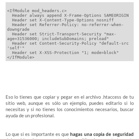
<IfModule mod_headers.c>

  Header always append X-Frame-Options SAMEORIGIN

  Header set X-Content-Type-Options nosniff

  Header set Referrer-Policy: no-referrer-when-
downgrade

  Header set Strict-Transport-Security "max-
age=31536000; includeSubDomains; preload"

  Header set Content-Security-Policy "default-src 
'self'"

  Header set X-XSS-Protection "1; mode=block"

Eso lo tienes que copiar y pegar en el archivo .htaccess de tu
sitio web, aunque es sólo un ejemplo, puedes editarlo si lo
necesitas y si no tienes los conocimientos necesarios, buscar
ayuda de un profesional.
Lo que si es importante es que
hagas una copia de seguridad