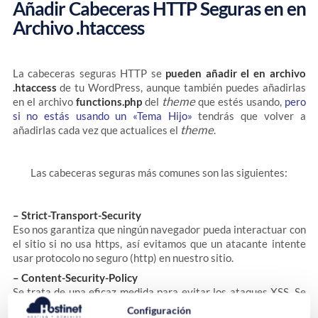
Añadir Cabeceras HTTP Seguras en en
Archivo .htaccess
La cabeceras seguras HTTP se
pueden añadir el en archivo
.htaccess
de tu WordPress, aunque también puedes añadirlas
theme
en el archivo
functions.php
del
que estés usando,
pero
si no estás usando un «Tema Hijo»
tendrás que volver a
theme
añadirlas cada vez que actualices el
.
Las cabeceras seguras más comunes son las siguientes:
– Strict-Transport-Security
Eso nos garantiza que ningún navegador pueda interactuar con
el sitio si no usa https, así evitamos que un atacante intente
usar protocolo no seguro (http) en nuestro sitio.
– Content-Security-Policy
Se trata de una eficaz medida para evitar los ataques XSS. Se
pueden incluir «listas blancas» de contenido para que el
Configuración