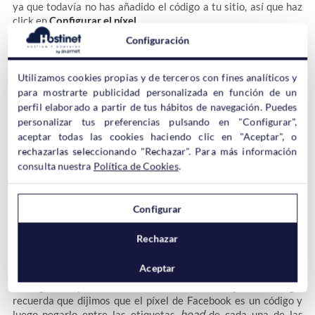
ya que todavía no has añadido el código a tu sitio, así que haz
click en
Configurar el píxel
.
Configuración
Utilizamos cookies propias y de terceros con fines analíticos y
para mostrarte publicidad personalizada en función de un
perfil elaborado a partir de tus hábitos de navegación. Puedes
personalizar tus preferencias pulsando en "Configurar",
Aquí Facebook te dará 3 opciones. Las dos primeras son para
aceptar todas las cookies haciendo clic en "Aceptar", o
que puedas hacerlo tú mismo, mientras que la última es por si
rechazarlas seleccionando "Rechazar". Para más información
tienes un desarrollador web, puedas enviarle la información y
consulta nuestra
Política de Cookies
.
que sea él quien lo inserte.
Configurar
La primera opción es ideal para CMS como WordPress
, de
hecho Facebook lo indica y así se aprovechar una integración
Rechazar
que tienen preparada.
Aceptar
La segunda opción es
la manual
, es decir,
copiar el código
,
recuerda que dijimos que el píxel de Facebook es un código y
head
luego pegarlo entre las etiquetas
de cada una de las