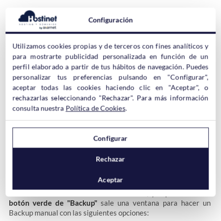
Activado
Backup Guard
tenemos que dirigirnos hasta el
menú
Configuración
principal de WordPress
, donde podremos descubrir todo lo que
nos puede deparar este plugin. Aunque la única sección que nos
interesa es la de
Backups
.
Utilizamos cookies propias y de terceros con fines analíticos y
para mostrarte publicidad personalizada en función de un
perfil elaborado a partir de tus hábitos de navegación. Puedes
sección Cloud
También podemos ir a la
para configurar
personalizar tus preferencias pulsando en "Configurar",
Dropbox (el resto de plataformas son de la versión de pago), así
aceptar todas las cookies haciendo clic en "Aceptar", o
sección de Settings
como a la
para aplicar algunos ajustes
rechazarlas seleccionando "Rechazar". Para más información
generales, pero como decimos la única sección que realmente
consulta nuestra
Política de Cookies
.
nos interesa es la de
Backups
.
Configurar
Rechazar
Aceptar
Realmente esto no tiene mucho misterio, ya que al darle al
botón verde de "Backup"
sale una ventana para hacer un
Backup manual con las siguientes opciones: