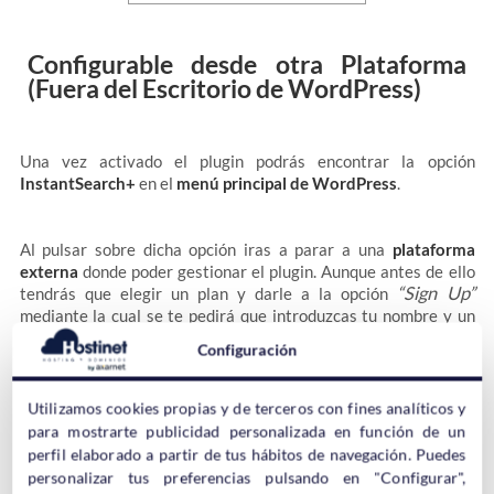
Configurable desde otra Plataforma
(Fuera del Escritorio de WordPress)
Una vez activado el plugin podrás encontrar la opción
InstantSearch+
en el
menú principal de WordPress
.
Al pulsar sobre dicha opción iras a parar a una
plataforma
externa
donde poder gestionar el plugin. Aunque antes de ello
“Sign Up”
tendrás que elegir un plan y darle a la opción
mediante la cual se te pedirá que introduzcas tu nombre y un
email (recibirás un correo de verificación).
Configuración
Cuando verifiques tu correo serás redireccionado a la página
Utilizamos cookies propias y de terceros con fines analíticos y
“Tour”
de bienvenida del plugin donde podrás hacer un
.
para mostrarte publicidad personalizada en función de un
perfil elaborado a partir de tus hábitos de navegación. Puedes
personalizar tus preferencias pulsando en "Configurar",