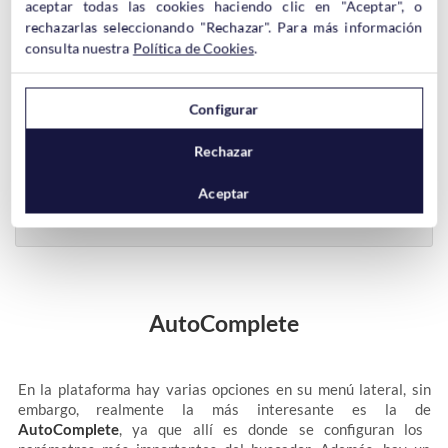
aceptar todas las cookies haciendo clic en "Aceptar", o
rechazarlas seleccionando "Rechazar". Para más información
consulta nuestra
Política de Cookies
.
Configurar
Lo que más nos gusta es lo que dice su eslogan: All
features enabled at a click of a button! No Coding – No
Rechazar
Integration – No Maintenance (¡Todas las
características disponibles a tan solo un click! Sin
Aceptar
Codificación – Sin Integración – Sin Mantenimiento.
AutoComplete
En la plataforma hay varias opciones en su menú lateral, sin
embargo, realmente la más interesante es la de
AutoComplete
, ya que allí es donde se configuran los