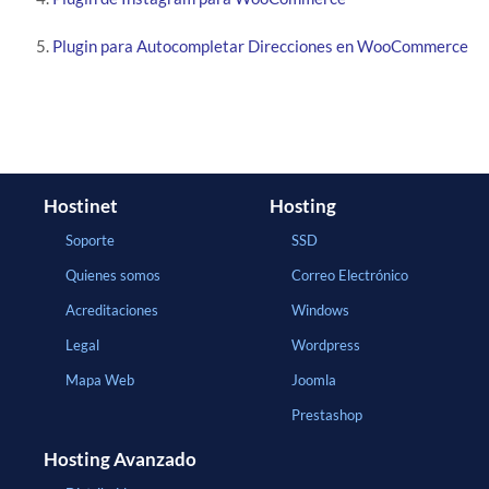
Plugin para Autocompletar Direcciones en WooCommerce
Hostinet
Hosting
Soporte
SSD
Quienes somos
Correo Electrónico
Acreditaciones
Windows
Legal
Wordpress
Mapa Web
Joomla
Prestashop
Hosting Avanzado