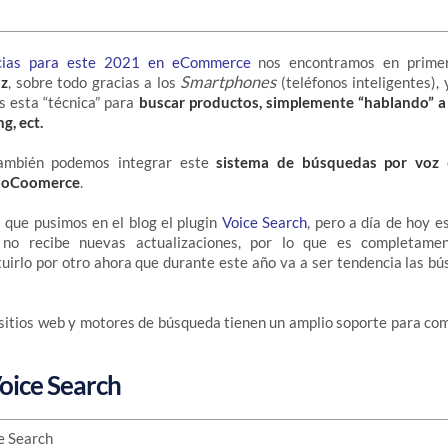
cias para este 2021 en eCommerce
nos encontramos en primer
Smartphones
oz
, sobre todo gracias a los
(teléfonos inteligentes),
s esta “técnica” para
buscar productos, simplemente “hablando” 
g, ect.
ambién podemos integrar este
sistema de búsquedas por voz
e
oCoomerce
.
que pusimos en el blog el plugin
Voice Search
, pero a día de hoy 
 no recibe nuevas actualizaciones, por lo que es completamen
uirlo por otro ahora que durante este año va a ser tendencia las b
sitios web y motores de búsqueda tienen un amplio soporte para com
oice Search