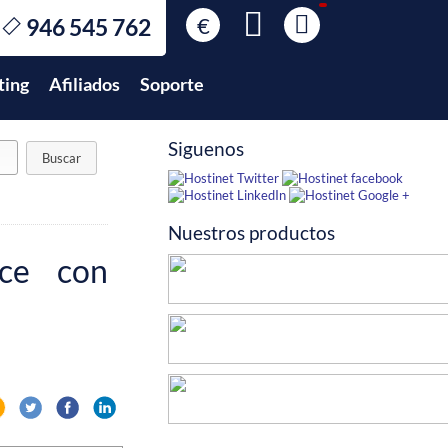
€
946 545 762
€
EUR
ting
Afiliados
Soporte
$
USD
£
GBP
Siguenos
$
MXN
Nuestros productos
ce con