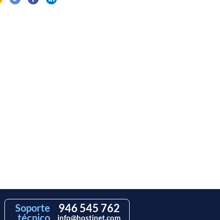
946 545 762
Soporte
técnico
info@hostinet.com