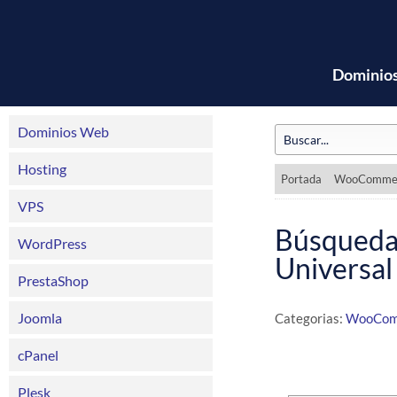
Dominio
Dominios Web
Hosting
Portada
WooComme
VPS
Búsqued
WordPress
Universal
PrestaShop
Joomla
Categorias:
WooCom
cPanel
Plesk