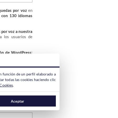
uedas por voz
en
 con 130 idiomas
 por voz a nuestra
ra los usuarios de
ión de WordPress:
var.
n función de un perfil elaborado a
ar todas las cookies haciendo clic
clientes o visitantes
 Cookies
.
erá en todas ellas,
Aceptar