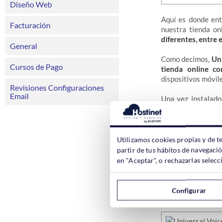
Diseño Web
Aquí es donde entr
Facturación
nuestra tienda on
diferentes, entre e
General
Como decimos,
Uni
Cursos de Pago
tienda online c
dispositivos móvi
Revisiones Configuraciones
Email
Una vez instalado
Plugins -> Añadir 
Utilizamos cookies propias y de t
partir de tus hábitos de navegaci
El script añade un
en "Aceptar", o rechazarlas sele
realizar búsqueda p
Si tenemos la barr
Configurar
tal y como mostram