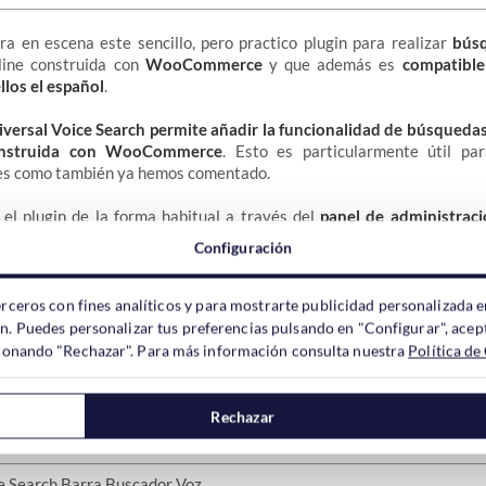
a en escena este sencillo, pero practico plugin para realizar
búsq
line construida con
WooCommerce
y que además es
compatible
llos el español
.
versal Voice Search permite añadir la funcionalidad de búsquedas
onstruida con WooCommerce
. Esto es particularmente útil pa
les como también ya hemos comentado.
 el plugin de la forma habitual a través del
panel de administrac
Nuevo -> Palabra Clave: Universal Voice Search – > Instalar -> Acti
Configuración
erceros con fines analíticos y para mostrarte publicidad personalizada e
ón. Puedes personalizar tus preferencias pulsando en "Configurar", acept
símbolo de micrófono a la barra de búsqueda
, lo que permite a los 
ccionando "Rechazar". Para más información consulta nuestra
Política de
or voz dentro de la tienda online.
a de búsqueda ubicada en varios sitios de la web el micrófono aparec
Rechazar
os en esta captura de pantalla: