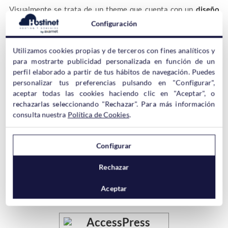
Visualmente se trata de un theme que cuenta con un
diseño
alegre que funciona a la perfección bajo dispositivos móviles
Configuración
y toda clase de navegadores (100% responsive).
Utilizamos cookies propias y de terceros con fines analíticos y
A través de su panel de opciones, podemos cambiar fácilmente
para mostrarte publicidad personalizada en función de un
su configuración, colores, logotipo, diseño y otros aspectos.
perfil elaborado a partir de tus hábitos de navegación. Puedes
personalizar tus preferencias pulsando en "Configurar",
aceptar todas las cookies haciendo clic en "Aceptar", o
Es posible traducir todos los textos predeterminados del
rechazarlas seleccionando "Rechazar". Para más información
theme sin tener que lidiar con su código fuente, lo cual facilita
consulta nuestra
Política de Cookies
.
su localización.
Configurar
>>> Acceso a Demo
Rechazar
AccessPress Store
Aceptar