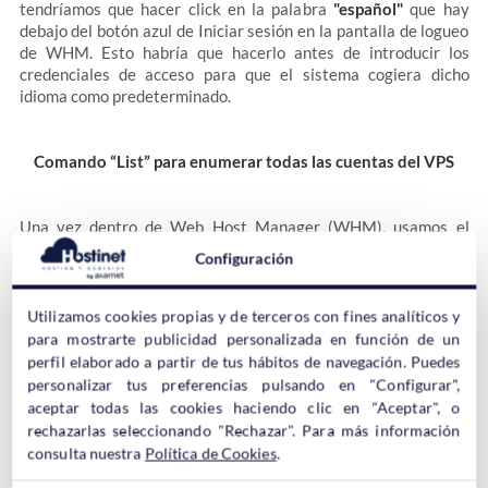
tendríamos que hacer click en la palabra
"español"
que hay
debajo del botón azul de Iniciar sesión en la pantalla de logueo
de WHM. Esto habría que hacerlo antes de introducir los
credenciales de acceso para que el sistema cogiera dicho
idioma como predeterminado.
Comando “List” para enumerar todas las cuentas del VPS
Una vez dentro de Web Host Manager (WHM), usamos el
comando
“list”
para enumerar todas las cuentas que tiene
Configuración
dentro. De esta manera podríamos ver de forma más concisa
todos los dominios y/o cuentas que hay operativas en el
servidor virtual (VPS) en estos momentos.
Utilizamos cookies propias y de terceros con fines analíticos y
para mostrarte publicidad personalizada en función de un
perfil elaborado a partir de tus hábitos de navegación. Puedes
Tras ello, buscaremos la cuenta a la cual queremos cambiar el
personalizar tus preferencias pulsando en "Configurar",
límite de envío de correos y pulsaremos sobre el
“+”
que tiene a
aceptar todas las cookies haciendo clic en "Aceptar", o
la izquierda para que se desplegarán todas las acciones básicas
rechazarlas seleccionando "Rechazar". Para más información
que podemos llevar a cabo para esa cuenta.
consulta nuestra
Política de Cookies
.