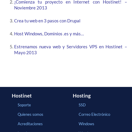
¡Comienza tu proyecto en Internet con Hostinet! –
Noviembre 2013
Crea tu web en 3 pasos con Drupal
Host Windows, Dominios .es y más…
Estrenamos nueva web y Servidores VPS en Hostinet –
Mayo 2013
Hostinet
Hosting
Soporte
SSD
Quienes somos
Correo Electrónico
Acreditaciones
Windows