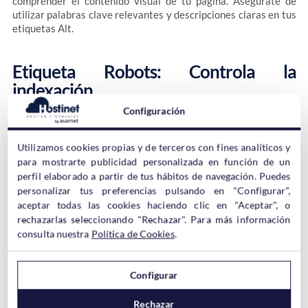
comprender el contenido visual de tu página. Asegúrate de
utilizar palabras clave relevantes y descripciones claras en tus
etiquetas Alt.
Etiqueta Robots: Controla la
indexación
Configuración
El
Meta Tag Robots te permite controlar cómo los motores
Utilizamos cookies propias y de terceros con fines analíticos y
de búsqueda rastrean e indexan tu página
. Con esta etiqueta,
puedes especificar si deseas que los motores de búsqueda
para mostrarte publicidad personalizada en función de un
indexen tu página, sigan los enlaces presentes en ella, indexen
perfil elaborado a partir de tus hábitos de navegación. Puedes
o sigan enlaces en páginas enlazadas. Es fundamental
personalizar tus preferencias pulsando en "Configurar",
comprender las directivas disponibles y utilizar la etiqueta
aceptar todas las cookies haciendo clic en "Aceptar", o
Robots adecuadamente para garantizar que tu contenido sea
rechazarlas seleccionando "Rechazar". Para más información
indexado y clasificado correctamente.
consulta nuestra
Política de Cookies
.
«index»
: Esta directiva indica a los motores de búsqueda
Configurar
que
tu página debe ser indexada
, es decir, incluida en su
índice de búsqueda. Si deseas que tu página sea
Rechazar