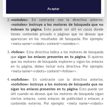
descubierta y aparezca en los resultados de búsqueda,
debes incluir esta directiva. Por ejemplo:
<meta
Aceptar
name=»robots» content=»index»>
.
«noindex»
: En contraste con la directiva anterior,
«
noindex» instruye a los motores de búsqueda que no
indexen tu página
. Esto puede ser útil en casos donde
tienes contenido privado o páginas que no deseas que
aparezcan en los resultados de búsqueda. Por ejemplo:
<meta name=»robots» content=»noindex»>
.
«follow»
: Esta directiva indica a los motores de búsqueda
que
sigan los enlaces presentes en tu página.
Si quieres
que los motores de búsqueda exploren y sigan los enlaces
en tu página, debes incluir esta directiva. Por ejemplo:
<meta name=»robots» content=»follow»>
.
«nofollow»
: En contraste con la directiva anterior,
«nofollow» instruye a los motores de búsqueda que no
sigan los enlaces presentes en tu página
. Esto puede ser
útil cuando no deseas que los motores de búsqueda sigan
ciertos enlaces, como enlaces de publicidad o enlaces a
contenido externo. Por ejemplo:
<meta name=»robots»