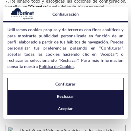
7. Rellenado todo y escogidas las opciones de configuración,
haz
click en
“Guardar”
abajo del todo. Y eso es todo!
Configuración
Cómo cambiar el orden de los
Utilizamos cookies propias y de terceros con fines analíticos y
métodos de pago en PrestaShop
para mostrarte publicidad personalizada en función de un
perfil elaborado a partir de tus hábitos de navegación. Puedes
personalizar tus preferencias pulsando en "Configurar",
Bien! Ahora que ya tienes disponible Paypal cómo método de
aceptar todas las cookies haciendo clic en "Aceptar", o
pago tal vez te interese cambiar el orden para que este metodo
rechazarlas seleccionando "Rechazar". Para más información
se ofrezca como primera opción de pago para tus clientes.
consulta nuestra
Política de Cookies
.
Hacer este paso también es muy sencillo. Solo hay que seguir
Configurar
estos pasos:
Rechazar
Dentro del Backoffice de PrestaShop dirigirte a
Módulos y
Aceptar
Servicios -> Posiciones de los Módulos