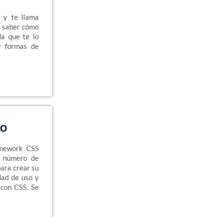
 y te llama
s saber cómo
da que te lo
y formas de
co
amework CSS
n número de
ara crear su
dad de uso y
 con CSS. Se