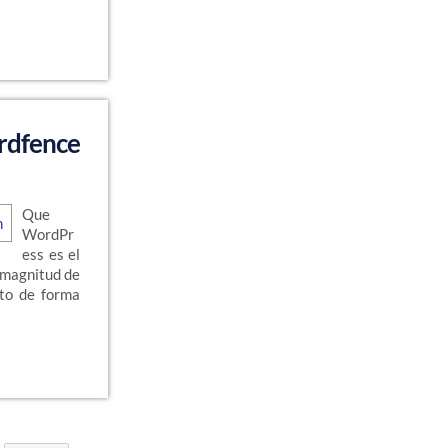
dfence
Que
WordPr
ess es el
a magnitud de
sto de forma