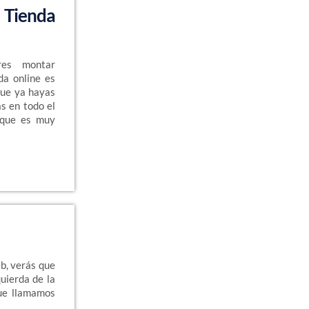
 Tienda
res montar
da online es
que ya hayas
s en todo el
nque es muy
b, verás que
uierda de la
que llamamos