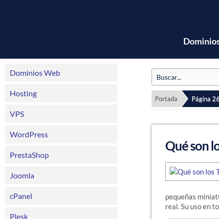
Dominio
Dominios Web
Hosting
Portada
Página 2
VPS
WordPress
Qué son l
PrestaShop
Joomla
cPanel
pequeñas miniatu
real. Su uso en t
Plesk