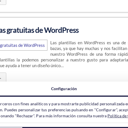
→
las gratuitas de WordPress
Las plantillas en WordPress es una de
bazas, ya que hay muchas y nos facilitan
nuestro WordPress de una forma rápida
antillas la podemos personalizar a nuestro gusto para adaptarl
que ayuda a tener un diseño único…
→
Configuración
erceros con fines analíticos y para mostrarte publicidad personalizada e
a Mejorar la Seguridad de tu Web en 2023
ón. Puedes personalizar tus preferencias pulsando en "Configurar", acept
ccionando "Rechazar". Para más información consulta nuestra
Política de
2022 está a punto de 
tenemos una web, algo 