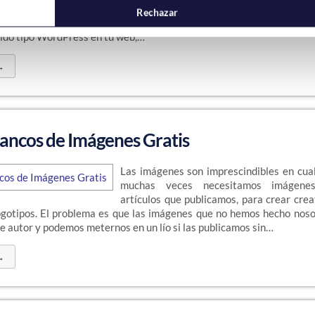
que tener muy en cuen
Rechazar
idad de la web en 2023. Da igual si tienes una web hecha a medida o
ido tipo WordPress en tu web,…
→
ancos de Imágenes Gratis
Las imágenes son imprescindibles en cua
muchas veces necesitamos imágene
artículos que publicamos, para crear crea
logotipos. El problema es que las imágenes que no hemos hecho nos
e autor y podemos meternos en un lío si las publicamos sin…
→