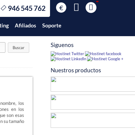
€
946 545 762
€
EUR
ting
Afiliados
Soporte
$
USD
£
GBP
Siguenos
$
MXN
Nuestros productos
 nombre, los
ones en los
 que son esas
en su tamaño