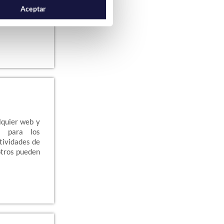
ta es cómo
Aceptar
 si tienes un
lquier web y
s para los
tividades de
otros pueden