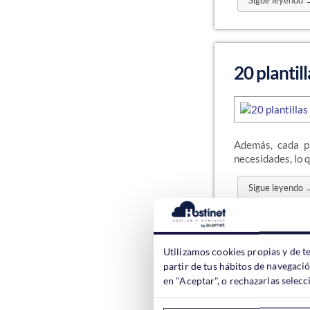
Sigue leyendo 
20 plantil
Además, cada pl
necesidades, lo 
Sigue leyendo 
Utilizamos cookies propias y de t
6 Tips par
partir de tus hábitos de navegaci
en "Aceptar", o rechazarlas sele