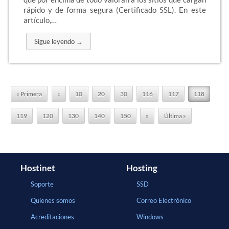
rápido y de forma segura (Certificado SSL). En este
artículo,…
Sigue leyendo →
« Primera
«
10
20
30
116
117
118
119
120
130
140
150
»
Última »
Hostinet
Hosting
Soporte
SSD
Quienes somos
Correo Electrónico
Acreditaciones
Windows