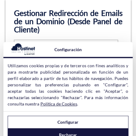
Gestionar Redirección de Emails
de un Dominio (Desde Panel de
Cliente)
Configuración
Lo primero de todo indicar que en el siguiente artículo
estamos recopilando todo lo relacionado con manejar
Utilizamos cookies propias y de terceros con fines analíticos y
tu alojamiento web cPanel desde el Panel de Cliente.
para mostrarte publicidad personalizada en función de un
¡No te lo pierdas! Al contratar dominio en Hostinet
perfil elaborado a partir de tus hábitos de navegación. Puedes
este NO dispone de servicio de correo electrónico, al
personalizar tus preferencias pulsando en "Configurar",
no ser que sea un dominio .eus…
aceptar todas las cookies haciendo clic en "Aceptar", o
rechazarlas seleccionando "Rechazar". Para más información
Sigue leyendo →
consulta nuestra
Política de Cookies
.
Configurar
Gestión de Citas y Eventos en
Rechazar