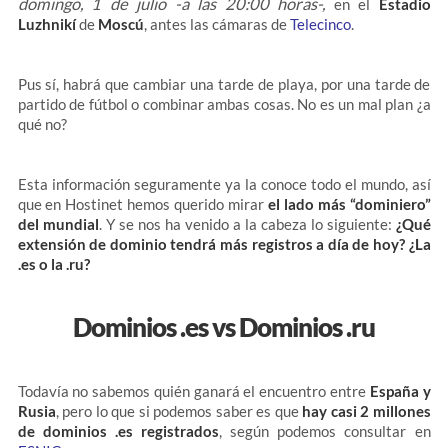
domingo, 1 de julio -a las 20:00 horas-,
en el
Estadio
Luzhnikí
de
Moscú
, antes las cámaras de
Telecinco
.
Pus sí, habrá que cambiar una tarde de playa, por una tarde de
partido de fútbol o combinar ambas cosas. No es un mal plan ¿a
qué no?
Esta información seguramente ya la conoce todo el mundo, así
que en Hostinet hemos querido mirar
el lado más “dominiero”
del mundial
. Y se nos ha venido a la cabeza lo siguiente:
¿Qué
extensión de dominio tendrá más registros a día de hoy? ¿La
.es o la .ru?
Dominios .es vs Dominios .ru
Todavía no sabemos quién ganará el encuentro entre
España y
Rusia
, pero lo que si podemos saber es que
hay casi 2 millones
de dominios .es registrados
, según podemos consultar en