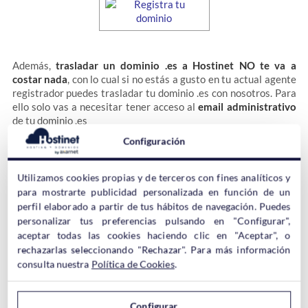
Además,
trasladar un dominio .es a Hostinet NO te va a
costar nada
, con lo cual si no estás a gusto en tu actual agente
registrador puedes trasladar tu dominio .es con nosotros. Para
ello solo vas a necesitar tener acceso al
email administrativo
de tu dominio .es
Configuración
En el siguiente tutorial explicamos todo el proceso a
desempeñar para
trasladar de forma gratuita un dominio .es
Utilizamos cookies propias y de terceros con fines analíticos y
a Hostinet
. El proceso en verdad no deja de ser el cambio de un
para mostrarte publicidad personalizada en función de un
agente registrador a otro.
perfil elaborado a partir de tus hábitos de navegación. Puedes
personalizar tus preferencias pulsando en "Configurar",
aceptar todas las cookies haciendo clic en "Aceptar", o
Click AQUÍ para Saber Cómo Trasladar un Dominio .es
rechazarlas seleccionando "Rechazar". Para más información
consulta nuestra
Política de Cookies
.
Configurar