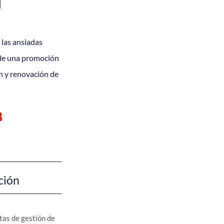
í
 las ansiadas
 de una promoción
n y renovación de
8
ción
tas de gestión de