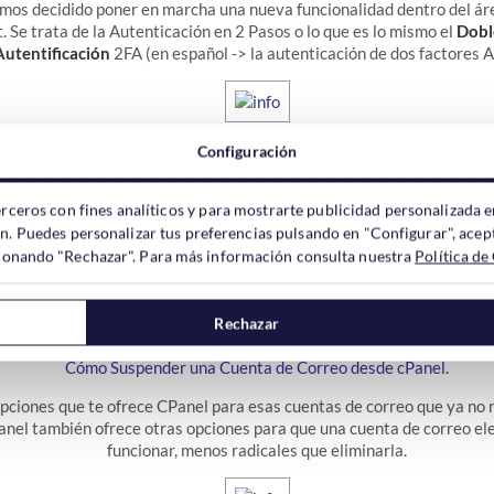
mos decidido poner en marcha una nueva funcionalidad dentro del áre
. Se trata de la Autenticación en 2 Pasos o lo que es lo mismo el
Dobl
Autentificación
2FA (en español -> la autenticación de dos factores A
Configuración
Cómo Desactivar Cosas Innecesarias en WordPress.
e los casos no son necesarias todas las peticiones que WordPress real
erceros con fines analíticos y para mostrarte publicidad personalizada e
ble para que el sitio web funcione correctamente, pero si que consum
ón. Puedes personalizar tus preferencias pulsando en "Configurar", acept
r problemas de velocidad o llegar al límite de los recursos que nuest
ccionando "Rechazar". Para más información consulta nuestra
Política de
asignados.
Descubre como desactivar lo que no necesitas.
Rechazar
Cómo Suspender una Cuenta de Correo desde cPanel.
pciones que te ofrece CPanel para esas cuentas de correo que ya no 
Panel también ofrece otras opciones para que una cuenta de correo el
funcionar, menos radicales que eliminarla.