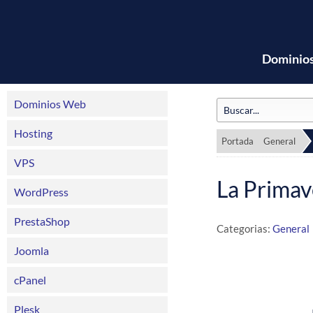
Dominio
Dominios Web
Hosting
Portada
General
VPS
La Primav
WordPress
PrestaShop
Categorias:
General
Joomla
cPanel
Plesk