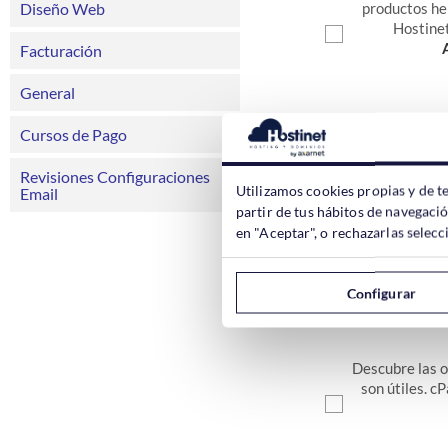
Diseño Web
productos he
Hostinet
Facturación
General
Cursos de Pago
Revisiones Configuraciones
En la mayoría d
Utilizamos cookies propias y de t
Email
son imprescindi
partir de tus hábitos de navegaci
puede acarrea
en "Aceptar", o rechazarlas sele
Configurar
Descubre las o
son útiles. c