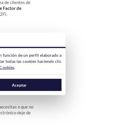
a de clientes de
e Factor de
2F).
iza por defecto, no
n función de un perfil elaborado a
en recursos, lo que
ar todas las cookies haciendo clic
ros hosting tenga
 Cookies
.
Aceptar
necesitas o que no
ectrónico deje de