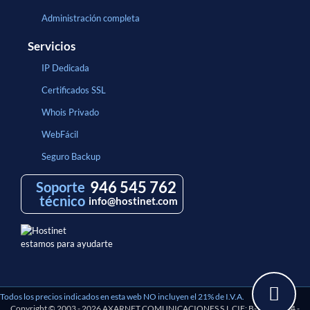
Administración completa
Servicios
IP Dedicada
Certificados SSL
Whois Privado
WebFácil
Seguro Backup
946 545 762
Soporte
técnico
info@hostinet.com
estamos para ayudarte
Todos los precios indicados en esta web NO incluyen el 21% de I.V.A.
Copyright © 2003 - 2026 AXARNET COMUNICACIONES S.L CIF: B-97193114 -