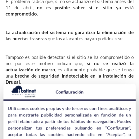
El problema radica que, si no se actualizó el sistema antes del
11 de abril,
no es posible saber si el sitio ya está
comprometido
.
La actualización del sistema no garantiza la eliminación de
las puertas traseras
que los atacantes hayan podido crear.
Tampoco es posible detectar si el sitio se ha comprometido o
no, por este motivo indican que,
si no se realizó la
actualización de marzo
, es altamente probable que se tenga
una
brecha de seguridad indetectable en la instalación de
Drupal
.
Configuración
Qué Hacer si Drupal no se Actualizó en
Utilizamos cookies propias y de terceros con fines analíticos y
su Momento
para mostrarte publicidad personalizada en función de un
perfil elaborado a partir de tus hábitos de navegación. Puedes
personalizar tus preferencias pulsando en "Configurar",
aceptar todas las cookies haciendo clic en "Aceptar", o