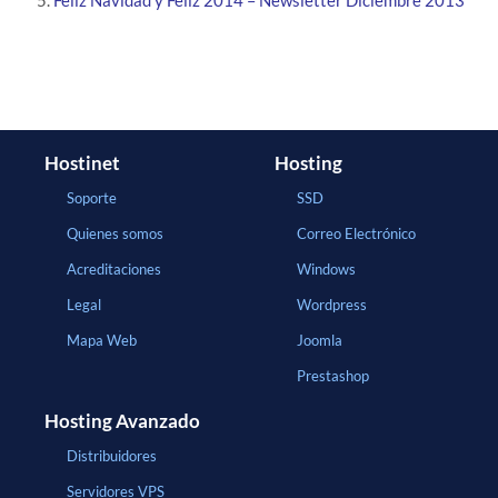
Hostinet
Hosting
Soporte
SSD
Quienes somos
Correo Electrónico
Acreditaciones
Windows
Legal
Wordpress
Mapa Web
Joomla
Prestashop
Hosting Avanzado
Distribuidores
Servidores VPS