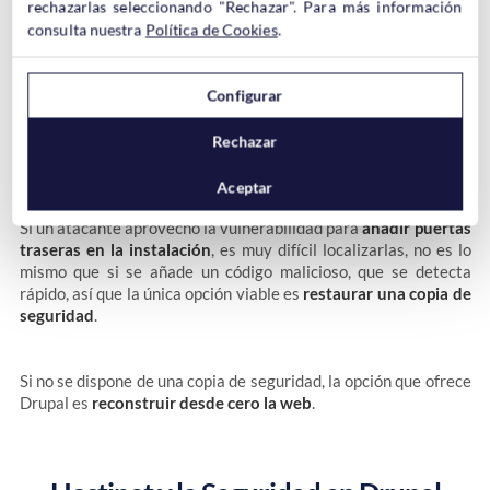
rechazarlas seleccionando "Rechazar". Para más información
consulta nuestra
Política de Cookies
.
Configurar
Puesto que no hay forma de saber
si el sitio gestionado con
Drupal
ya está comprometido
, en el supuesto de que que no
estuviera actualizado,
Drupal no ofrece muchas opciones
Rechazar
para solucionar el problema.
Aceptar
Si un atacante aprovechó la vulnerabilidad para
añadir puertas
traseras en la instalación
, es muy difícil localizarlas, no es lo
mismo que si se añade un código malicioso, que se detecta
rápido, así que la única opción viable es
restaurar una copia de
seguridad
.
Si no se dispone de una copia de seguridad, la opción que ofrece
Drupal es
reconstruir desde cero la web
.