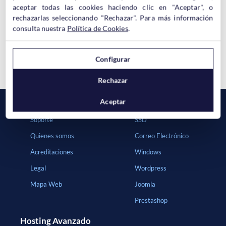
aceptar todas las cookies haciendo clic en "Aceptar", o
Newsletter Noviembre Dominios y Hosting Hostinet SL
rechazarlas seleccionando "Rechazar". Para más información
consulta nuestra
Política de Cookies
.
Nuevo panel de clientes en Hostinet y modificación del IVA
Configurar
Rechazar
Aceptar
Hostinet
Hosting
Soporte
SSD
Quienes somos
Correo Electrónico
Acreditaciones
Windows
Legal
Wordpress
Mapa Web
Joomla
Prestashop
Hosting Avanzado