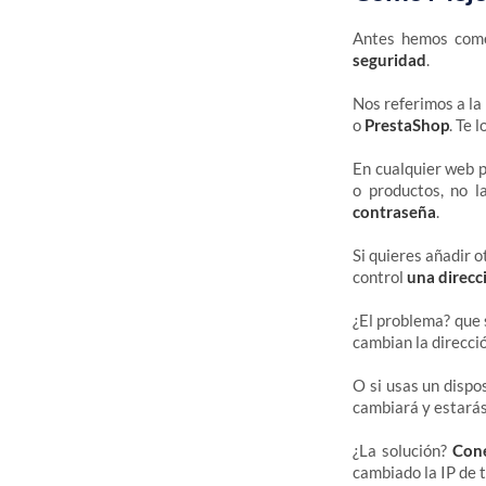
Antes hemos come
seguridad
.
Nos referimos a la 
o
PrestaShop
. Te 
En cualquier web
o productos, no l
contraseña
.
Si quieres añadir o
control
una direcc
¿El problema? que s
cambian la direcci
O si usas un dispo
cambiará y estarás
¿La solución?
Con
cambiado la IP de 