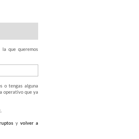
a la que queremos
os o tengas alguna
ma operativo que ya
t
.
rruptos
y
volver a