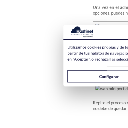
Una vez en el admi
opciones, puedes ha
En cuando lo abras
Utilizamos cookies propias y de t
partir de tus hábitos de navegaci
en "Aceptar", o rechazarlas sele
Hay que
desinsta
ellos y hacer click
Configurar
Repite el proceso c
no debe de quedar 