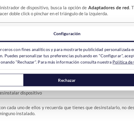
nistrador de dispositivo, busca la opción de
Adaptadores de red
. 
cer doble click o pinchar en el triángulo de la izquierda.
Configuración
 verás los famosos
WAN Miniport
. Verás varios, en nuestra instalac
erceros con fines analíticos y para mostrarte publicidad personalizada e
ón. Puedes personalizar tus preferencias pulsando en "Configurar", acept
ccionando "Rechazar". Para más información consulta nuestra
Política de
lar todos
y para hacerlo sólo tienes que hacer click con el botón d
 en
Desinstalar el dispositivo
.
Rechazar
on cada uno de ellos y recuerda que tienes que desinstalarlo, no desh
ninguno instalado.