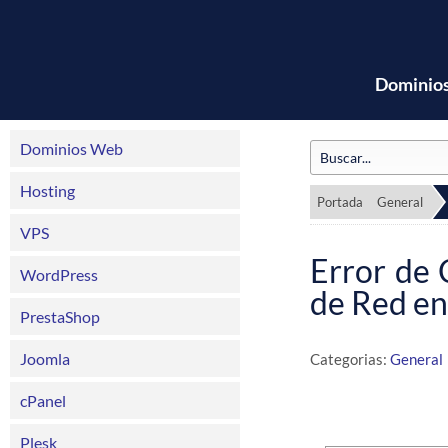
Dominio
Dominios Web
Hosting
Portada
General
VPS
Error de
WordPress
de Red e
PrestaShop
Joomla
Categorias:
General
cPanel
Plesk