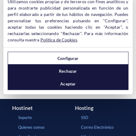
Utilizamos cookies propias y de terceros con fines analíticos y
para mostrarte publicidad personalizada en función de un
Feliz Navidad y Feliz 2014 – Newsletter Diciembre 2013
perfil elaborado a partir de tus hábitos de navegación. Puedes
personalizar tus preferencias pulsando en "Configurar",
Cómo Solicitar un Certificado de Titularidad de un Dominio
aceptar todas las cookies haciendo clic en "Aceptar", o
.ES
rechazarlas seleccionando "Rechazar". Para más información
consulta nuestra
Política de Cookies
.
Dominios Genéricos de Ciudades
¡Comienza tu proyecto en Internet con Hostinet! –
Configurar
Noviembre 2013
Rechazar
Aceptar
Hostinet
Hosting
Soporte
SSD
Quienes somos
Correo Electrónico