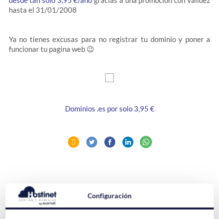
desde tan solo 3,95 €/año
gracias a una promoción con validez
hasta el 31/01/2008
Ya no tienes excusas para no registrar tu dominio y poner a
funcionar tu pagina web 😉
Dominios .es por solo 3,95 €
Artículos relacionados:
Configuración
Nuevos Dominios para los Juegos de Apuestas