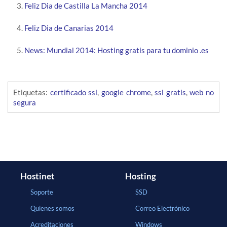
Feliz Dia de Castilla La Mancha 2014
Feliz Dia de Canarias 2014
News: Mundial 2014: Hosting gratis para tu dominio .es
Etiquetas:
certificado ssl
,
google chrome
,
ssl gratis
,
web no
segura
Hostinet
Hosting
Soporte
SSD
Quienes somos
Correo Electrónico
Acreditaciones
Windows