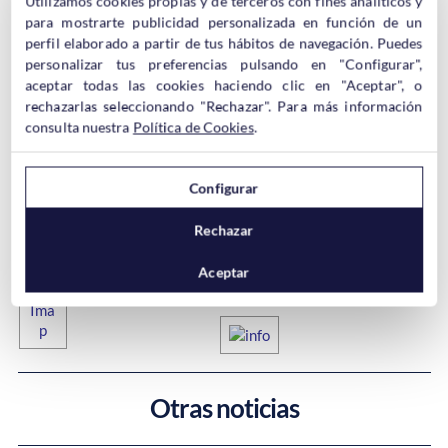
Utilizamos cookies propias y de terceros con fines analíticos y
para mostrarte publicidad personalizada en función de un
perfil elaborado a partir de tus hábitos de navegación. Puedes
personalizar tus preferencias pulsando en "Configurar",
aceptar todas las cookies haciendo clic en "Aceptar", o
Sincronizar las Carpetas IMAP en Thunderbird.
rechazarlas seleccionando "Rechazar". Para más información
consulta nuestra
Política de Cookies
.
Muchos usuarios distribuyen sus emails en carpetas
para poder organizar mejor todos los mensajes. Cuando
la cuenta está configurada como IMAP, toda esta
Configurar
estructura de carpetas queda guardada en el servidor,
asi si el usuario cambia de ordenador toda la estructura
Rechazar
de carpetas creada vuelve a mostrarse en el cliente de
correo.
Aceptar
¿Qué hacer si mi gestor no sincroniza las carpetas?
Otras noticias