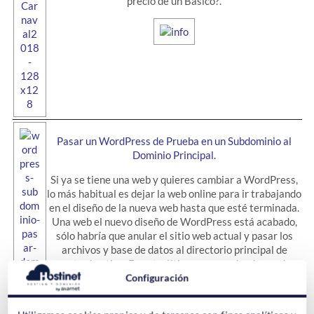
precio de un Básico?.
Pasar un WordPress de Prueba en un Subdominio al
Dominio Principal.
Si ya se tiene una web y quieres cambiar a WordPress,
lo más habitual es dejar la web online para ir trabajando
en el diseño de la nueva web hasta que esté terminada.
Una web el nuevo diseño de WordPress está acabado,
sólo habría que anular el sitio web actual y pasar los
archivos y base de datos al directorio principal de
nuestro hosting. En este último paso es donde pueden
surgir las dudas y los problemas, sobre todo si no se ha
Configuración
realizado nunca ningún cambio así.
Desde Hostinet te
echamos una mano en esta tarea.