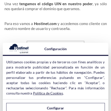
Una vez
tengamos el código UIN en nuestro poder
, ya sólo
nos quedará comprar el dominio que queramos.
Para eso vamos a
Hostinet.com
y accedemos como cliente con
nuestro nombre de usuario y contraseña.
Configuración
Utilizamos cookies propias y de terceros con fines analíticos y
para mostrarte publicidad personalizada en función de un
Una vez logueados haremos click en
Contratar
y añadiremos el
perfil elaborado a partir de tus hábitos de navegación. Puedes
nombre del dominio que queramos en el buscador.
personalizar tus preferencias pulsando en "Configurar",
aceptar todas las cookies haciendo clic en "Aceptar", o
rechazarlas seleccionando "Rechazar". Para más información
consulta nuestra
Política de Cookies
.
Configurar