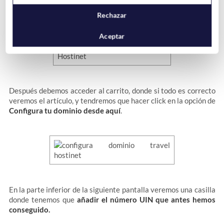
Si está libre podemos hacer click en registrar, lo que nos
añadirá el producto a nuestro carrito.
Rechazar
Aceptar
Después debemos acceder al carrito, donde si todo es correcto
veremos el artículo, y tendremos que hacer click en la opción de
Configura tu dominio desde aquí
.
En la parte inferior de la siguiente pantalla veremos una casilla
donde tenemos que
añadir el número UIN que antes hemos
conseguido.