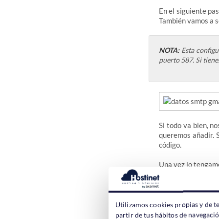
En el siguiente pa
También vamos a s
NOTA:
Esta configu
puerto 587. Si tien
Si todo va bien, n
queremos añadir. S
código.
Una vez lo tengamo
Utilizamos cookies propias y de t
Después podemos ve
partir de tus hábitos de navegaci