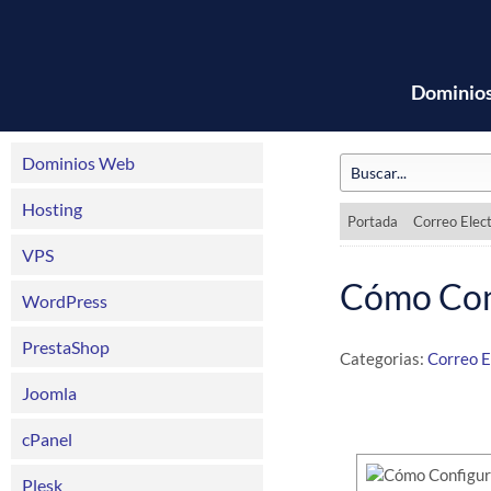
Dominio
Dominios Web
Hosting
Portada
Correo Elec
VPS
Cómo Conf
WordPress
PrestaShop
Categorias:
Correo E
Joomla
cPanel
Plesk