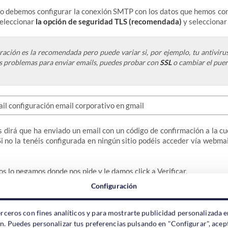
so debemos configurar la conexión SMTP con los datos que hemos co
eleccionar
la opción de seguridad TLS (recomendada)
y selecciona
ración es la recomendada pero puede variar si, por ejemplo, tu antiviru
es problemas para enviar emails, puedes probar con
SSL
o cambiar el puer
os dirá que ha enviado un email con un código de confirmación a la c
i no la tenéis configurada en ningún sitio podéis acceder vía webmai
s lo pegamos donde nos pide y le damos click a Verificar.
Configuración
erceros con fines analíticos y para mostrarte publicidad personalizada e
rificar que la configuaración se ha realizado de manera correcta:
ón. Puedes personalizar tus preferencias pulsando en "Configurar", acept