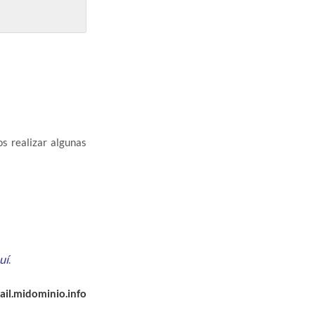
s realizar algunas
uí
.
ail.midominio.info