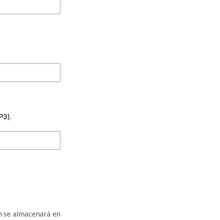
P3)
.
én se almacenará en