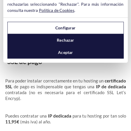
rechazarlas seleccionando "Rechazar". Para más información
En un par de certificados SSL habrás visto que pone la coletilla
consulta nuestra
Política de Cookies
.
de
“Wildcard”
y tal vez te estés preguntando a que se debe.
Los
certificados SSL
que ofrecen esta característica
permiten
proteger no solo el dominio principal, sino también los
Configurar
subdominios que lo componen.
Siempre que todos los
subdominios estén asociados al dominio principal.
Rechazar
Aceptar
A tener en cuenta sobre los certificados
SSL de pago
Para poder instalar correctamente en tu hosting un
certificado
SSL
de pago es indispensable que tengas una
IP de dedicada
contratada (no es necesaria para el certificado SSL Let’s
Encryp).
Puedes contratar una
IP dedicada
para tu hosting por tan solo
11,95€
(más iva) al año.