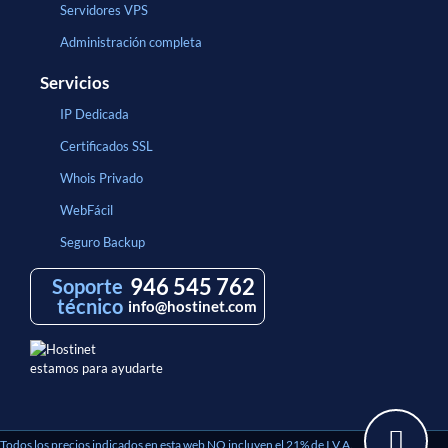
Servidores VPS
Administración completa
Servicios
IP Dedicada
Certificados SSL
Whois Privado
WebFácil
Seguro Backup
946 545 762
Soporte
técnico
info@hostinet.com
estamos para ayudarte
Todos los precios indicados en esta web NO incluyen el 21% de I.V.A.