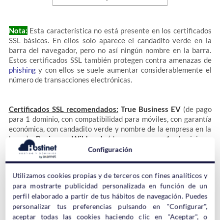
Nota:
Esta característica no está presente en los certificados
SSL básicos. En ellos solo aparece el candadito verde en la
barra del navegador, pero no así ningún nombre en la barra.
Estos certificados SSL también protegen contra amenazas de
phishing
y con ellos se suele aumentar considerablemente el
número de transacciones electrónicas.
Certificados SSL recomendados:
True Business EV
(de pago
para 1 dominio, con compatibilidad para móviles, con garantía
económica, con candadito verde y nombre de la empresa en la
barra),
Business Wildcard
(de pago para 1 dominio y
subdominios ilimitados, con compatibilidad para móviles, con
Configuración
garantía económica, con candadito verde y nombre de la
empresa en la barra).
Utilizamos cookies propias y de terceros con fines analíticos y
para mostrarte publicidad personalizada en función de un
perfil elaborado a partir de tus hábitos de navegación. Puedes
¿Wildcard?
personalizar tus preferencias pulsando en "Configurar",
aceptar todas las cookies haciendo clic en "Aceptar", o