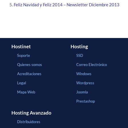
Feliz Navidad y Feliz 2014 – Newsletter Diciembre 2013
Hostinet
Hosting
Soporte
SSD
Quienes somos
Correo Electrónico
Acreditaciones
Windows
Legal
Wordpress
Mapa Web
Joomla
Prestashop
Hosting Avanzado
Distribuidores