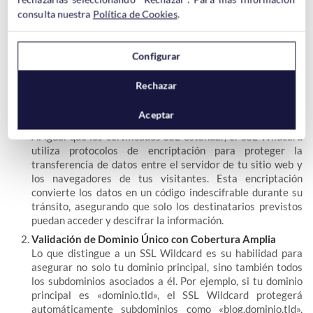
Wildcard
consulta nuestra
Política de Cookies
.
El funcionamiento de un SSL Wildcard funciona con la misma
Configurar
tecnología de encriptación que los certificados SSL
tradicionales, pero con una capacidad ampliada y única.
Rechazar
Aceptar
Encriptación Robusta
Al igual que los certificados SSL estándar, el SSL Wildcard
utiliza protocolos de encriptación para proteger la
transferencia de datos entre el servidor de tu sitio web y
los navegadores de tus visitantes. Esta encriptación
convierte los datos en un código indescifrable durante su
tránsito, asegurando que solo los destinatarios previstos
puedan acceder y descifrar la información.
Validación de Dominio Único con Cobertura Amplia
Lo que distingue a un SSL Wildcard es su habilidad para
asegurar no solo tu dominio principal, sino también todos
los subdominios asociados a él. Por ejemplo, si tu dominio
principal es «dominio.tld», el SSL Wildcard protegerá
automáticamente subdominios como «blog.dominio.tld»,