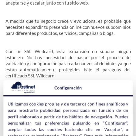
adaptarse y escalar junto con tu sitio web.
A medida que tu negocio crece y evoluciona, es probable que
necesites expandir tu presencia online con nuevos subdominios
para diferentes productos, servicios, campañas o blogs.
Con un SSL Wildcard, esta expansión no supone ningún
esfuerzo. No hay necesidad de pasar por el proceso de
validación y configuración para cada nuevo subdominio, ya que
están automáticamente protegidos bajo el paraguas del
certificado SSL Wildcard.
Configuración
Esta flexibilidad es importante para el crecimiento de sitios
que experimentan cambios frecuentes o adiciones de
Utilizamos cookies propias y de terceros con fines analíticos y
contenido, asegurando que la seguridad no sea un obstáculo
para mostrarte publicidad personalizada en función de un
para la innovación y el desarrollo.
perfil elaborado a partir de tus hábitos de navegación. Puedes
personalizar tus preferencias pulsando en "Configurar",
Cómo Funciona un Certificado SSL
aceptar todas las cookies haciendo clic en "Aceptar", o
rechazarlas seleccionando "Rechazar". Para más información