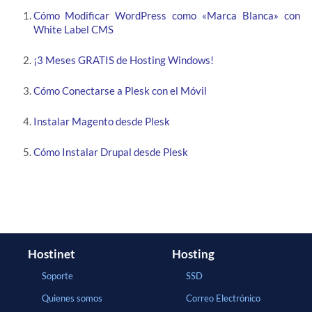
Cómo Modificar WordPress como «Marca Blanca» con
White Label CMS
¡3 Meses GRATIS de Hosting Windows!
Cómo Conectarse a Plesk con el Móvil
Instalar Magento desde Plesk
Cómo Instalar Drupal desde Plesk
Hostinet
Hosting
Soporte
SSD
Quienes somos
Correo Electrónico