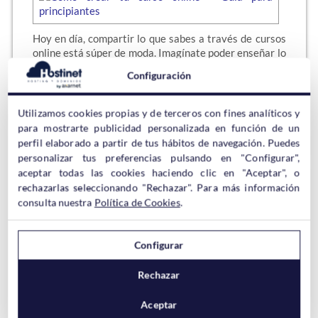
Hoy en día, compartir lo que sabes a través de cursos
online está súper de moda. Imagínate poder enseñar lo
que más te gusta a gente de todo el mundo desde tu
Configuración
casa. No importa si eres un experto en cocina, un as del
marketing o un apasionado de la…
Utilizamos cookies propias y de terceros con fines analíticos y
Sigue leyendo →
para mostrarte publicidad personalizada en función de un
perfil elaborado a partir de tus hábitos de navegación. Puedes
personalizar tus preferencias pulsando en "Configurar",
aceptar todas las cookies haciendo clic en "Aceptar", o
rechazarlas seleccionando "Rechazar". Para más información
Cómo resolver el error
consulta nuestra
Política de Cookies
.
ERR_CONNECTION_RESET en tu
navegador
Configurar
Rechazar
Aceptar
¿Alguna vez te has topado con el molesto mensaje