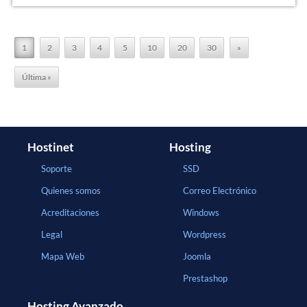
1
2
3
4
5
10
20
30
»
Última »
Hostinet
Hosting
Soporte
SSD
Quienes somos
Correo Electrónico
Acreditaciones
Windows
Legal
Wordpress
Mapa Web
Joomla
Prestashop
Hosting Avanzado