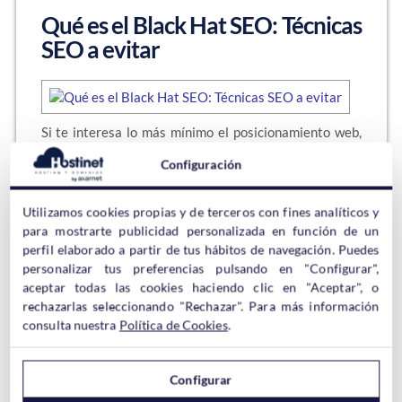
Qué es el Black Hat SEO: Técnicas
SEO a evitar
Si te interesa lo más mínimo el posicionamiento web,
sabrás lo que es el SEO pero quizás no conozcas que
Configuración
hay distintos tipos de SEO y del que vamos a hablar
hoy es del llamado Black Hat SEO, que digamos, es la
parte más oscura del mundo del SEO. Este…
Utilizamos cookies propias y de terceros con fines analíticos y
para mostrarte publicidad personalizada en función de un
Sigue leyendo →
perfil elaborado a partir de tus hábitos de navegación. Puedes
personalizar tus preferencias pulsando en "Configurar",
aceptar todas las cookies haciendo clic en "Aceptar", o
rechazarlas seleccionando "Rechazar". Para más información
consulta nuestra
Política de Cookies
.
Qué debe contener un buen
Términos y Condiciones de tu
tienda
Configurar