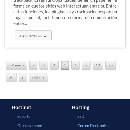
trackback. Estas funcionalidades tienen un papel en la
forma en que los sitios web interactúan entre sí. Entre
estas funciones, los pingbacks y trackbacks ocupan un
lugar especial, facilitando una forma de comunicación
entre…
Sigue leyendo →
« Primera
«
3
4
5
6
7
10
20
30
»
Última »
Hostinet
Hosting
Soporte
SSD
Quienes somos
Correo Electrónico