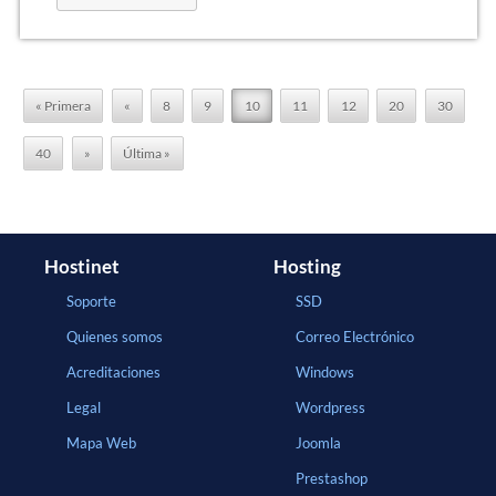
« Primera
«
8
9
10
11
12
20
30
40
»
Última »
Hostinet
Hosting
Soporte
SSD
Quienes somos
Correo Electrónico
Acreditaciones
Windows
Legal
Wordpress
Mapa Web
Joomla
Prestashop