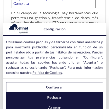
En el campo de la tecnología, hay herramientas que
permiten una gestión y transferencia de datos más
eficaz. Una de ellas es el FTP, un recurso que, a pesar
de no ser reciente, mantiene su relevancia y utilidad.
Configuración
Pero si tienes alguna duda, vamos a ver qué es un
FTP…
Utilizamos cookies propias y de terceros con fines analíticos y
para mostrarte publicidad personalizada en función de un
Sigue leyendo →
perfil elaborado a partir de tus hábitos de navegación. Puedes
personalizar tus preferencias pulsando en "Configurar",
aceptar todas las cookies haciendo clic en "Aceptar", o
rechazarlas seleccionando "Rechazar". Para más información
Qué es un Error 401 y Cómo
consulta nuestra
Política de Cookies
.
Arreglarlo: Guía Definitiva
Configurar
Rechazar
Encontrarse con errores mientras navegamos es algo
Aceptar