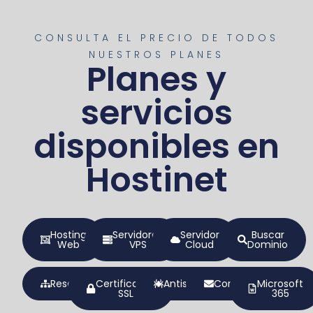
CONSULTA EL PRECIO DE TODOS
NUESTROS PLANES
Planes y
servicios
disponibles en
Hostinet
Hosting
Servidores
Servidor
Buscar
Web
VPS
Cloud
Dominio
Reseller
Certificados
Antispam
Correo
Microsoft
SSL
365