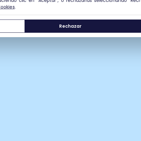
aciendo clic en "Aceptar", o rechazarlas seleccionando "Rec
Cookies
.
Rechazar