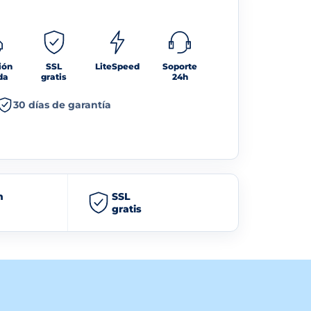
ión
SSL
LiteSpeed
Soporte
da
gratis
24h
30 días de garantía
h
SSL
gratis