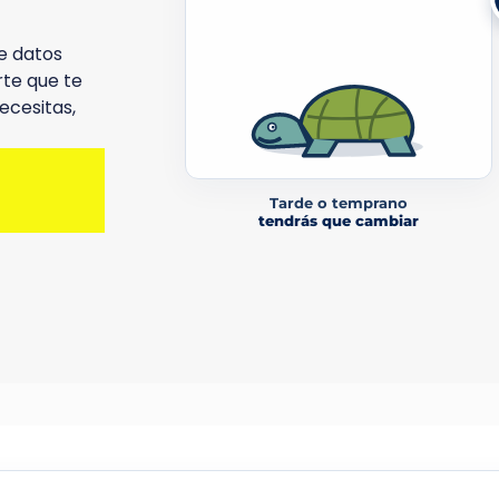
e datos
rte que te
ecesitas,
E
Tarde o temprano
tendrás que cambiar