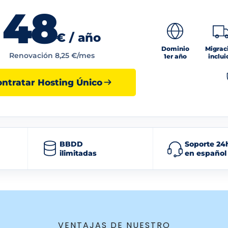
48
€ / año
Dominio
Migrac
Renovación 8,25 €/mes
1er año
inclui
ontratar Hosting Único
BBDD
Soporte 24
ilimitadas
en español
VENTAJAS DE NUESTRO