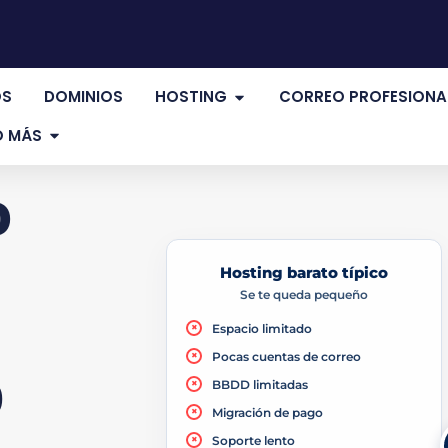
OS
DOMINIOS
HOSTING
CORREO PROFESIONA
 MÁS
o
Hosting barato típico
Se te queda pequeño
×
Espacio limitado
×
Pocas cuentas de correo
b
×
BBDD limitadas
×
Migración de pago
×
Soporte lento