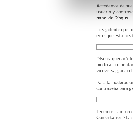
Accedemos de nuev
usuario y contras
panel de Disqus.
Lo siguiente que n
en el que estamos 
Disqus quedará i
moderar comentari
viceversa, ganando
Para la moderació
contraseña para g
Tenemos también v
Comentarios > Disq