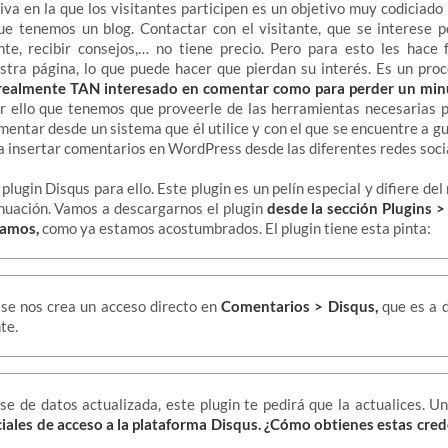
va en la que los visitantes participen es un objetivo muy codiciado
ue tenemos un blog. Contactar con el visitante, que se interese p
te, recibir consejos,… no tiene precio. Pero para esto les hace f
stra página, lo que puede hacer que pierdan su interés. Es un proc
e realmente TAN interesado en comentar como para perder un mi
r ello que tenemos que proveerle de las herramientas necesarias p
mentar desde un sistema que él utilice y con el que se encuentre a gu
 insertar comentarios en WordPress desde las diferentes redes soci
 plugin Disqus para ello. Este plugin es un pelín especial y difiere de
nuación. Vamos a descargarnos el plugin
desde la sección Plugins >
vamos,
como ya estamos acostumbrados. El plugin tiene esta pinta:
 se nos crea un acceso directo en
Comentarios > Disqus,
que es a 
te.
ase de datos actualizada, este plugin te pedirá que la actualices. U
ciales de acceso a la plataforma Disqus. ¿Cómo obtienes estas cred