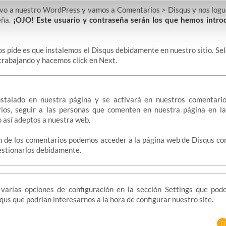
o a nuestro WordPress y vamos a Comentarios > Disqus y nos log
eña.
¡OJO! Este usuario y contraseña serán los que hemos intro
os pide es que instalemos el Disqus debidamente en nuestro sitio. Sel
trabajando y hacemos click en Next.
nstalado en nuestra página y se activará en nuestros comentari
os, seguir a las personas que comenten en nuestra página en la
 así adeptos a nuestra web.
n de los comentarios podemos acceder a la página web de Disqus con
estionarlos debidamente.
arias opciones de configuración en la sección Settings que po
us que podrían interesarnos a la hora de configurar nuestro site.