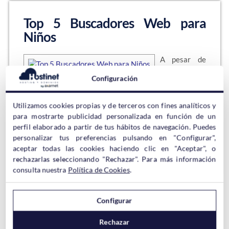
Top 5 Buscadores Web para
Niños
A pesar de
todo lo que se
Configuración
diga en los
medios, desde Hostinet no pensamos que sea malo que
un niño utilice un ordenador para jugar de vez en
Utilizamos cookies propias y de terceros con fines analíticos y
cuando o realizar consultas en un buscador web si
para mostrarte publicidad personalizada en función de un
tiene dudas. En lo que si estamos de acuerdo es que
perfil elaborado a partir de tus hábitos de navegación. Puedes
debería…
personalizar tus preferencias pulsando en "Configurar",
aceptar todas las cookies haciendo clic en "Aceptar", o
Sigue leyendo →
rechazarlas seleccionando "Rechazar". Para más información
consulta nuestra
Política de Cookies
.
Configurar
Los 4 Mejores Plugins de Registro
de Usuarios en WordPress
Rechazar