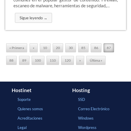
escaneo de malware, herramientas de seguridad,…
Sigue leyendo →
« Primera
«
10
20
30
85
86
87
88
89
100
110
120
»
Última »
Hostinet
Hosting
Soporte
SSD
Quienes somos
Correo Electrónico
Acreditaciones
Windows
Legal
Wordpress